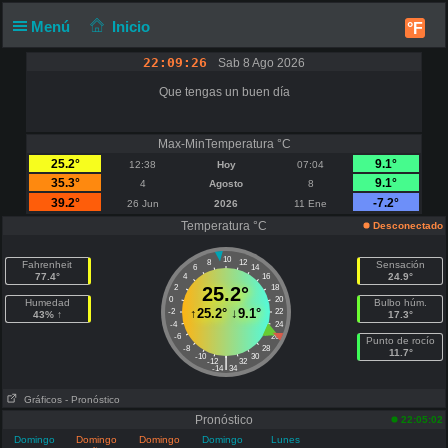
Menú
Inicio
°F
22:09:26
Sab 8 Ago 2026
Que tengas un buen día
Max-MinTemperatura °C
25.2°
9.1°
12:38
Hoy
07:04
35.3°
9.1°
4
Agosto
8
39.2°
-7.2°
26 Jun
2026
11 Ene
Temperatura °C
Desconectado
10
8
12
Fahrenheit
Sensación
6
14
77.4°
24.9°
4
16
2
25.2°
18
0
20
Humedad
Bulbo húm.
↑
25.2°
↓
9.1°
-2
22
43% ↑
17.3°
-4
24
-6
26
Punto de rocío
-8
28
11.7°
-10
30
|
-12
32
-14
34
Gráficos
- Pronóstico
Pronóstico
22:05:02
Domingo
Domingo
Domingo
Domingo
Lunes