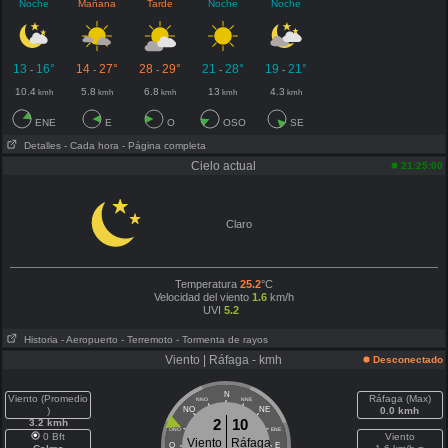
Noche
Mañana
Tarde
Noche
Noche
13
16°
14
27°
28
29°
21
28°
19
21°
-
-
-
-
-
10.4
5.8
6.8
13
4.3
kmh
kmh
kmh
kmh
kmh
ENE
E
O
OSO
SE
Detalles
- Cada hora
- Página completa
Cielo actual
21:25:00
Claro
Temperatura
25.2
°C
Velocidad del viento
1.6
km/h
UVI
5.2
Historia
- Aeropuerto
- Terremoto
- Tormenta de rayos
Viento | Ráfaga - kmh
Desconectado
N
Viento (Promedio
Ráfaga (Max)
NNO
NNE
)
NO
NE
0.0 kmh
2
10
3.2 kmh
ONO
ENE
0 Bft
Viento
Viento
Ráfaga
O
E