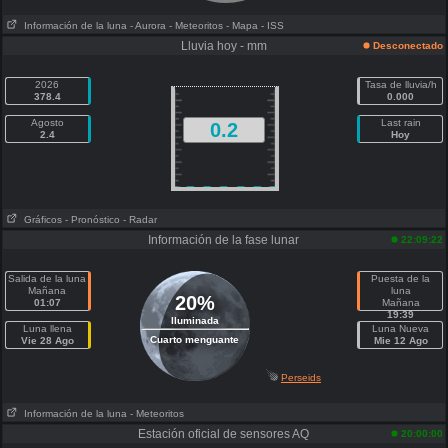
Información de la luna
- Aurora
- Meteoritos
- Mapa
- ISS
Lluvia hoy - mm
Desconectado
2026
Tasa de lluvia/h
378.4
0.000
Agosto
Last rain
0.2
2.4
Hoy
Gráficos
- Pronóstico
- Radar
Información de la fase lunar
22:09:22
Salida de la luna
Puesta de la
Mañana
luna
20%
01:07
Mañana
19:39
Iluminada
Luna llena
Luna Nueva
Cuarto menguante
Vie 28 Ago
Mie 12 Ago
Perseids
Información de la luna
- Meteoritos
Estación oficial de sensores AQ
20:00:00