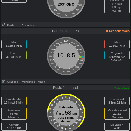
Calma
1.6 km/h =
0.4 m/s
293°
ONO
OSO
ESE
1.0 mph
SO
SE
0.9 kts
SSO
SSE
S
Gráficos
- Pronóstico
Baromettro - hPa
Desconectado
1000
Min
Max
997
1003
994
1006
1018.5 hPa
1019.7 hPa
991
1009
988
1012
Actual
985
1015
Cayendo
1018.5
30.08 inHg
982
1018
lentamente
0.00 hPa
979
1021
976
1024
973
1027
|
970
1030
964
1036
Gráficos
- Pronóstico
- Mapa
Posición del sol
22:09:22
11
13
Luz del dia
Oscuridad
10
14
15 hrs.07 Min
09
15
8 hrs.52 Min
08
16
Estimada
07
17
Amanece
Puesta de sol
7
58
06
18
06:08
hrs.
Min
21:12
05
19
Mañana
Mañana
A la salida
04
20
del sol
03
21
Azimuth
Elevacion
02
22
309.1° NO
01
23
-7.8°