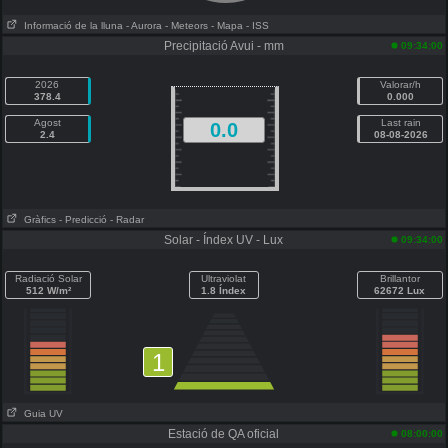
Informació de la lluna
- Aurora
- Meteors
- Mapa
- ISS
Precipitació Avui - mm
09:34:00
2026
Valorar/h
378.4
0.000
Agost
Last rain
0.0
2.4
08-08-2026
Gràfics
- Predicció
- Radar
Solar - Índex UV - Lux
09:34:00
Radiació Solar
Ultraviolat
Brillantor
512 W/m²
1.8 Índex
62672 Lux
1
Guia UV
Estació de QA oficial
08:00:00