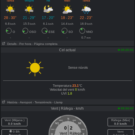
Tarda
Vespre
Nit
Matí
Tarda
28
30°
21
29°
17
20°
18
23°
22
23°
-
-
-
-
-
6.8
15.5
6.1
14.4
16.9
km/h
km/h
km/h
km/h
km/h
O
OSO
ESE
SO
NNO
-
-
-
-
0.7
mm
Detalls
- Per hora
- Pàgina completa
Cel actual
09:25:00
Sense núvols
Temperatura
23.1
°C
Velocitat del vent
0
km/h
UVI
1.8
Història
- Aeroport
- Terratrèmols
- Llamp
Vent | Ràfega - km/h
09:34:00
N
Vent (Mitjana )
Ràfega (Màx)
NNO
NNE
0.0 km/h
NO
NE
0.0 km/h
0
2
ONO
ENE
0 Bft
Vent
Vent
Ràfega
O
E