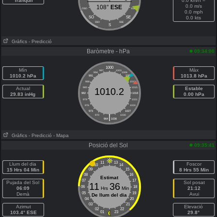
Tranquil
0.0 km/h =
0.0 m/s
108°
ESE
OSO
ESE
0.0 mph
SO
SE
0.0 kts
SSO
SSE
S
Gràfics
- Predicció
Baròmetre - hPa
09:34:00
1000
Mín
Màx
997
1003
994
1006
1010.2 hPa
1013.8 hPa
991
1009
988
1012
Actual
985
1015
Estable
1010.2
29.83 inHg
982
1018
0.00 hPa
979
1021
976
1024
973
1027
|
970
1030
964
1036
Gràfics
- Predicció
- Mapa
Posició del Sol
09:35:41
11
13
Llum del dia
Foscor
10
14
15 Hrs 04 Min
09
15
8 Hrs 55 Min
08
16
Estimat
07
17
Pujada del Sol
Sol posat
11
36
06
18
06:09
Hrs
Min
21:12
05
19
Demà
Avui
De llum del dia
04
20
03
21
Azimut
Elevació
02
22
103.4° ESE
01
23
29.8°