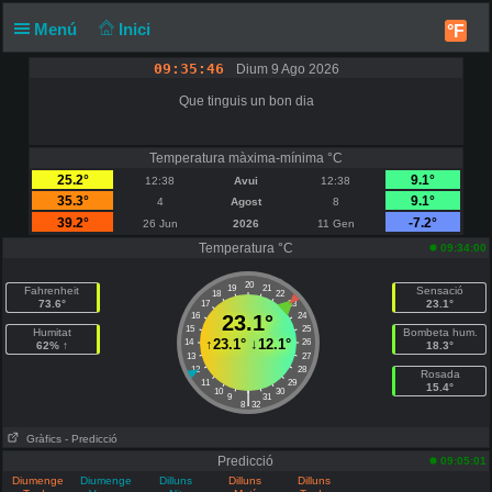
Menú
Inici
°F
09:35:46
Dium 9 Ago 2026
Que tinguis un bon dia
Temperatura màxima-mínima °C
25.2°
9.1°
12:38
Avui
12:38
35.3°
9.1°
4
Agost
8
39.2°
-7.2°
26 Jun
2026
11 Gen
Temperatura °C
09:34:00
20
19
21
Fahrenheit
Sensació
18
22
73.6°
23.1°
17
23
16
23.1°
24
15
25
Humitat
Bombeta hum.
↑
23.1°
↓
12.1°
14
26
62% ↑
18.3°
13
27
12
28
Rosada
11
29
15.4°
10
30
|
9
31
8
32
Gràfics
- Predicció
Predicció
09:05:01
Diumenge
Diumenge
Dilluns
Dilluns
Dilluns