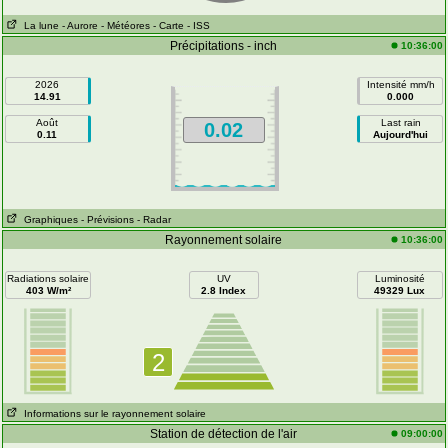
La lune
- Aurore
- Météores
- Carte
- ISS
Précipitations - inch
10:36:00
2026
Intensité mm/h
14.91
0.000
Août
Last rain
0.02
0.11
Aujourd'hui
Graphiques
- Prévisions
- Radar
Rayonnement solaire
10:36:00
Radiations solaire
UV
Luminosité
403 W/m²
2.8 Index
49329 Lux
2
Informations sur le rayonnement solaire
Station de détection de l'air
09:00:00