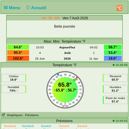
Menu
Accueil
°C
10:38:00
Ven 7 Août 2026
Belle journée
Maxi. Mini. Température °F
64.6°
56.7°
10:03
Aujourd'hui
04:02
95.5°
53.4°
4
Août
1
102.6°
19.0°
26 Juin
2026
11 Jan
Température °F
10:36:00
60
58
62
Celsius
Ressenti
56
64
18.8°
65.5°
54
66
52
65.8°
68
50
70
Humidité
Humidex
↑
65.8°
↓
56.7°
48
72
74% ↑
61.2°
46
74
44
76
Point de rosée
42
78
57.4°
40
80
|
38
82
36
84
Graphiques
- Prévisions
Prévisions
10:05:02
Vendredi
Vendredi
Samedi
Samedi
Samedi