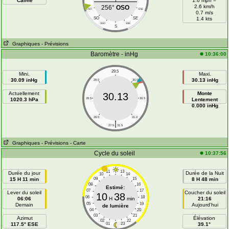
Calme
1.6 mph =
2.6 km/h
256°
OSO
OSO
ESE
0.7 m/s
SO
SE
1.4 kts
SSO
SSE
S
Graphiques
- Prévisions
Baromètre - inHg
10:36:00
29.5
Mini.
Maxi.
30.09 inHg
30.13 inHg
29.0
30.0
Actuellement
Monte
30.13
1020.3 hPa
28.5
30.5
Lentement
0.000 inHg
28.0
31.0
|
27.5
31.5
Graphiques
- Prévisions
- Carte
Cycle du soleil
10:37:56
11
13
Durée du jour
Durée de la Nuit
10
14
15 H 11 min
09
15
8 H 48 min
08
16
Estimé:
07
17
Lever du soleil
Coucher du soleil
10
38
06
18
06:06
H
min
21:16
05
19
Demain
Aujourd'hui
de lumière
04
20
03
21
Azimut
Élévation
02
22
117.5° ESE
01
23
39.1°