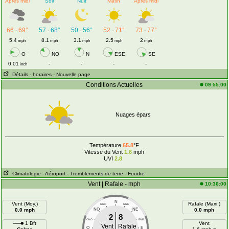
Après midi
Soir
Nuit
Matin
Après midi
66
69°
57
68°
50
56°
52
71°
73
77°
-
-
-
-
-
5.4
8.1
3.1
2.5
2
mph
mph
mph
mph
mph
O
NO
N
ESE
SE
0.01
-
-
-
-
inch
Détails
- horaires
- Nouvelle page
Conditions Actuelles
09:55:00
Nuages épars
Température
65.8
°F
Vitesse du Vent
1.6
mph
UVI
2.8
Climatologie
- Aéroport
- Tremblements de terre
- Foudre
Vent | Rafale - mph
10:36:00
N
Vent (Moy.)
Rafale (Maxi.)
NNO
NNE
0.0 mph
NO
NE
0.0 mph
2
8
ONO
ENE
1 Bft
Vent
Vent
Rafale
O
E