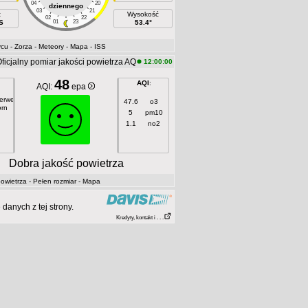
04
20
dziennego
03
21
t
Wysokość
02
22
S
01
23
53.4°
ycu
- Zorza
- Meteory
- Mapa
- ISS
ficjalny pomiar jakości powietrza AQ
12:00:00
48
AQI
:
AQI:
epa
gerweg
47.6
o3
orn
5
pm10
1.1
no2
Dobra jakość powietrza
owietrza
- Pełen rozmiar
- Mapa
anych z tej strony.
Kredyty, kontakt i . . .