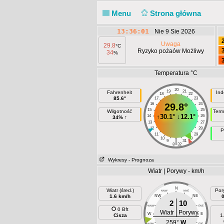
Menu
Strona główna
13:36:01
Nie 9 Sie 2026
Uwaga
29.8
°C
Ryzyko pożaów Możliwy
34
%
Temperatura °C
20
19
21
Fahrenheit
Ind
18
22
85.6°
17
23
16
29.8°
24
15
25
Wilgotność
Term
↑
30.1°
↓
12.1°
14
26
34% ↑
13
27
12
28
P
11
29
10
30
|
9
31
8
32
Wykresy
- Prognoza
Wiatr | Porywy - km/h
N
Wiatr (śred.)
Por
NNW
NNE
1.6 km/h
NW
NE
2
10
WNW
ENE
0 Bft
Wiatr
Porywy
W
E
Cisza
1
259°
W
WSW
ESE