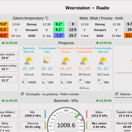
Weerstation • Raalte
Zakres temperatury °C
Maks. Wiatr | Porywy - km/h
29.8°
9.1°
8
9.
13:04
Dzisiaj
12:38
12:04
Dzisiaj
12:38
35.3°
9.1°
12.9
29
4
Sierpień
8
5
Sierpień
6
39.2°
-7.2°
25.7
53.
26 Cze
2026
11 Sty
5 Kwi
2026
25 Mar
Prognoza
13:35:00
13:05:02
Niedziela
Poniedziałek
Poniedziałek
Poniedziałek
Poniedziałek
Wieczór
Noc
Ranek
Popołudnie
Wieczór
eks cieplny
29.8°
ometr mokry
22
28°
18
21°
18
23°
21
23°
15
21°
-
-
-
-
-
19.7°
13
10.4
12.6
20.9
20.2
km/h
km/h
km/h
km/h
km/h
unkt rosy
12.3°
WSW
SW
SW
NW
NW
-
-
-
0.3
-
mm
Szczegóły
- na godziną
- Pełen rozmiar
Historia
atmosferycz
Barometr - hPa
13:35:00
13:35:00
1000
ywy (Maks.)
Min.
Maks.
Światło dz
997
1003
994
1006
0.0 km/h
1009.6 hPa
1013.8 hPa
15 h 04 
991
1009
988
1012
Wiatr
Obecnie
985
1015
Bez zmian
Wschód Sł
1009.6
.6 km/h =
29.81 inHg
982
1018
0.00 hPa
06:09
0.4 m/s
Jutro
979
1021