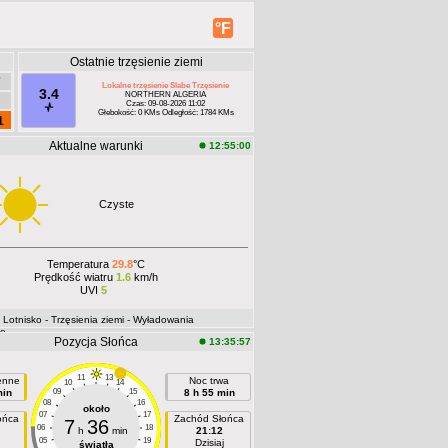
°F
Ostatnie trzęsienie ziemi
7
Lokalne trzęsienie Slabe Trzęsienie
3.4
NORTHERN ALGERIA
Czas: 09-08-2026 11:02
Głebokość: 0 KMs Odległość: 1784 KMs
1
Aktualne warunki
12:55:00
Czyste
Temperatura
29.8
°C
Prędkość wiatru
1.6
km/h
UVI
5
- Lotnisko
- Trzęsienia ziemi
- Wyładowania
ne
Pozycja Słońca
13:35:57
11
13
ienne
Noc trwa
10
14
min
09
15
8 h 55 min
08
16
około
07
17
ońca
Zachód Słońca
7
36
06
18
h
min
21:12
05
19
Dzisiaj
światła