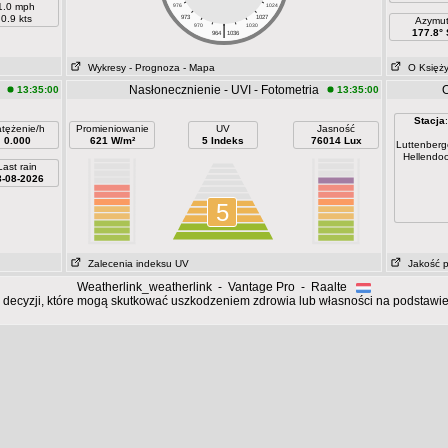
1.0 mph
976
1024
0.9 kts
973
1027
Azymu
|
970
1030
177.8° 
964
1036
Wykresy
- Prognoza
- Mapa
O Księż
Nasłonecznienie - UVI - Fotometria
O
13:35:00
13:35:00
Stacja
:
tężenie/h
Promieniowanie
UV
Jasność
0.000
621 W/m²
5 Indeks
76014 Lux
Luttenber
Hellendo
Last rain
8-08-2026
5
Zalecenia indeksu UV
Jakość p
Weatherlink_weatherlink - Vantage Pro - Raalte
 decyzji, które mogą skutkować uszkodzeniem zdrowia lub własności na podstawie d