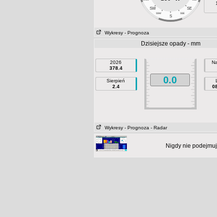
SW
SE
SSW
SSE
S
Wykresy
- Prognoza
Dzisiejsze opady - mm
2026
Na
378.4
0.0
Sierpień
2.4
0
Wykresy
- Prognoza
- Radar
Nigdy nie podejmuj