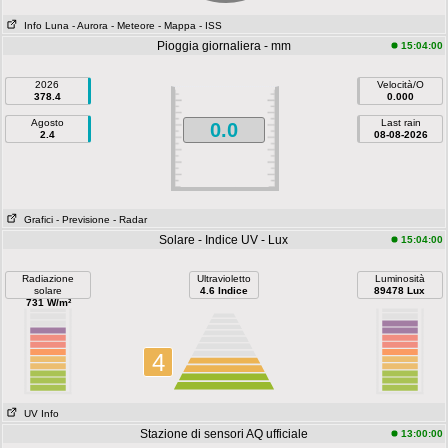
Info Luna
- Aurora
- Meteore
- Mappa
- ISS
Pioggia giornaliera - mm
15:04:00
2026
Velocità/O
378.4
0.000
Agosto
Last rain
0.0
2.4
08-08-2026
Grafici
- Previsione
- Radar
Solare - Indice UV - Lux
15:04:00
Radiazione
Ultravioletto
Luminosità
solare
4.6 Indice
89478 Lux
731 W/m²
4
UV Info
Stazione di sensori AQ ufficiale
13:00:00