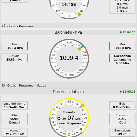
Calmo
1.6 km/h =
0.4 m/s
146°
SE
OSO
ESE
1.0 mph
SW
SE
0.9 kts
SSW
SSE
S
Grafici
- Previsione
Barometro - hPa
15:04:00
1000
Min
Max
997
1003
994
1006
1009.4 hPa
1013.8 hPa
991
1009
988
1012
Attuale
985
1015
Scendendo
1009.4
29.81 inHg
982
1018
Lentamente
0.00 hPa
979
1021
976
1024
973
1027
|
970
1030
964
1036
Grafici
- Previsione
- Mappa
Posizione del sole
15:05:08
11
13
Luce del giorno
Buio
10
14
15 Ore04 Min.
09
15
8 Ore55 Min.
08
16
Stimato
07
17
Alba
Tramonto
6
07
06
18
06:09
Ore
Min.
21:12
05
19
Domani
Oggi
Luce del giorno
04
20
03
21
Azimut
Elevazione
02
22
212.3° SSW
01
23
49.7°