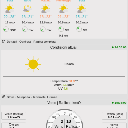
Sera
Notte
Mattina
Pomeriggio
Sera
22
28°
18
21°
18
23°
21
23°
15
21°
-
-
-
-
-
13
10.4
12.6
20.9
20.2
km/O
km/O
km/O
km/O
km/O
OSO
SW
SW
NO
NO
-
-
-
0.3
-
mm
Dettagli
- Ogni ora
- Pagina completa
Condizioni attuali
14:55:00
Chiaro
Temperatura
30.8
°C
Vento
1.6
km/h
UV
4.6
Storia
- Aeroporto
- Terremoti
- Fulmine
Vento | Raffica - km/O
15:04:00
N
Vento (Media)
Raffica (Max)
NNO
NNE
1.6 km/O
NO
NE
0.0 km/O
2
10
ONO
ENE
0 Bft
Vento
Vento
Raffica
O
E