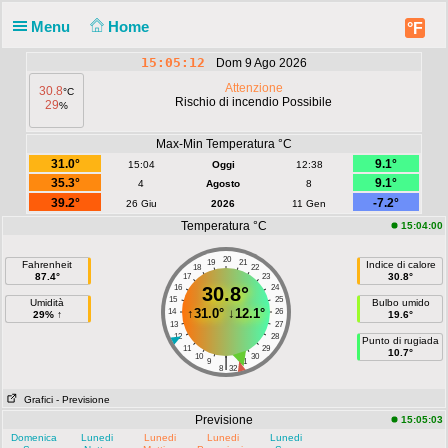
Menu
Home
°F
15:05:12
Dom 9 Ago 2026
Attenzione
30.8
°C
Rischio di incendio Possibile
29
%
Max-Min Temperatura °C
31.0°
9.1°
15:04
Oggi
12:38
35.3°
9.1°
4
Agosto
8
39.2°
-7.2°
26 Giu
2026
11 Gen
Temperatura °C
15:04:00
20
19
21
Fahrenheit
Indice di calore
18
22
87.4°
30.8°
17
23
16
30.8°
24
15
25
Umidità
Bulbo umido
↑
31.0°
↓
12.1°
14
26
29% ↑
19.6°
13
27
12
28
Punto di rugiada
11
29
10.7°
10
30
|
9
31
8
32
Grafici
- Previsione
Previsione
15:05:03
Domenica
Lunedi
Lunedi
Lunedi
Lunedi