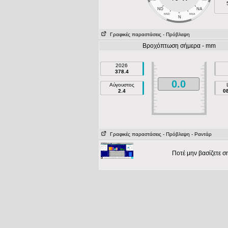
ND
NA
NND
NNA
N
Γραφικές παραστάσεις
- Πρόβλεψη
Βροχόπτωση σήμερα - mm
2026
378.4
0.0
Αύγουστος
2.4
0
Γραφικές παραστάσεις
- Πρόβλεψη
- Ραντάρ
Ποτέ μην βασίζετε 