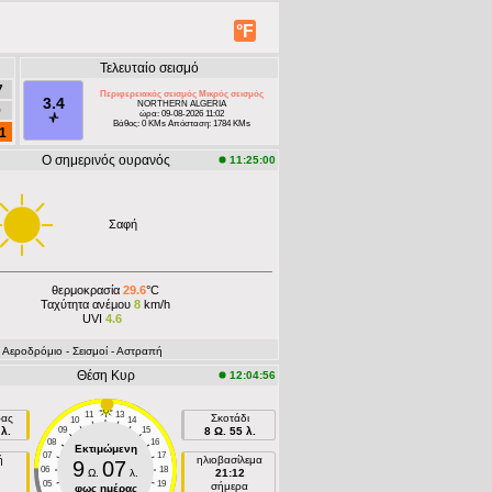
°F
Τελευταίο σεισμό
7
Περιφερειακός σεισμός Μικρός σεισμός
3.4
NORTHERN ALGERIA
9
ώρα: 09-08-2026 11:02
Βάθος: 0 KMs Απόσταση: 1784 KMs
1
Ο σημερινός ουρανός
11:25:00
Σαφή
θερμοκρασία
29.6
°C
Ταχύτητα ανέμου
8
km/h
UVI
4.6
- Aεροδρόμιο
- Σεισμοί
- Αστραπή
Θέση Κυρ
12:04:56
11
13
ρας
Σκοτάδι
10
14
λ.
09
15
8 Ω. 55 λ.
08
16
Εκτιμώμενη
07
17
ή
ηλιοβασίλεμα
9
07
06
18
Ω.
λ.
21:12
05
19
σήμερα
φως ημέρας