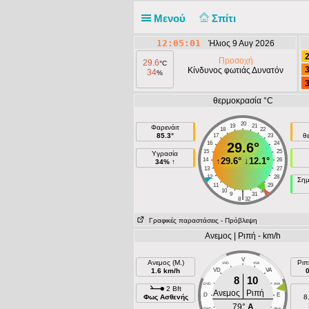
Μενού
Σπίτι
12:05:01
Ήλιος 9 Αυγ 2026
2
Προσοχή
29.6
°C
3
Κίνδυνος φωτιάς Δυνατόν
34
%
3
θερμοκρασία °C
20
19
21
Φαρενάιτ
18
22
85.3°
θ
17
23
16
29.6°
24
15
25
Υγρασία
↑
29.6°
↓
12.1°
14
26
34% ↑
13
27
12
28
Σημ
11
29
10
30
|
9
31
8
32
Γραφικές παραστάσεις
- Πρόβλεψη
Ανεμος | Ριπή - km/h
V
Ανεμος (Μ.)
Ριπ
VVD
VVA
1.6 km/h
VD
VA
8
10
DVD
AVA
2 Bft
Ανεμος
Ριπή
D
E
Φως Ασθενής
8
79°
A
DND
ANA