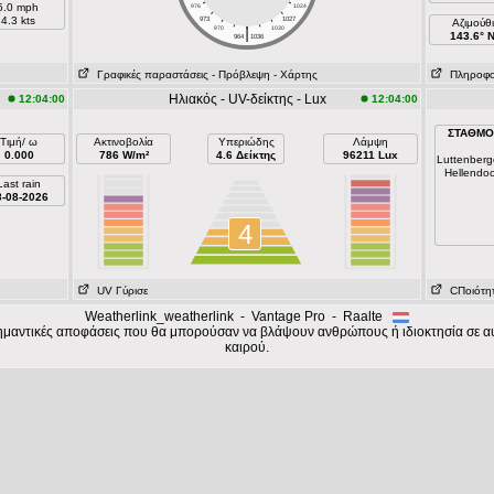
5.0 mph
976
1024
4.3 kts
973
1027
Aζιμούθ
|
970
1030
143.6° 
964
1036
Γραφικές παραστάσεις
- Πρόβλεψη
- Χάρτης
Πληροφορί
Ηλιακός - UV-δείκτης - Lux
12:04:00
12:04:00
ΣΤΑΘΜΟ
Τιμή/ ω
Ακτινοβολία
Υπεριώδης
Λάμψη
0.000
786 W/m²
4.6 Δείκτης
96211 Lux
Luttenber
Hellendo
Last rain
8-08-2026
4
UV Γύρισε
CΠοιότητ
Weatherlink_weatherlink - Vantage Pro - Raalte
σημαντικές αποφάσεις που θα μπορούσαν να βλάψουν ανθρώπους ή ιδιοκτησία σε αυ
καιρού.