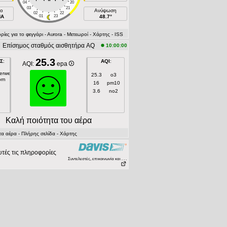
04
20
03
21
ιο
Ανύψωση
02
22
NA
01
23
48.7°
ες για το φεγγάρι
- Αυrora
- Μετεωροί
- Χάρτης
- ISS
Επίσημος σταθμός αισθητήρα AQ
10:00:00
25.3
Σ
:
AQI
:
AQI:
epa
gerweg
25.3
o3
orn
16
pm10
3.6
no2
Kαλή ποιότητα του αέρα
α αέρα
- Πλήρης σελίδα
- Χάρτης
τές τις πληροφορίες
Συντελεστές, επικοινωνία και . . .