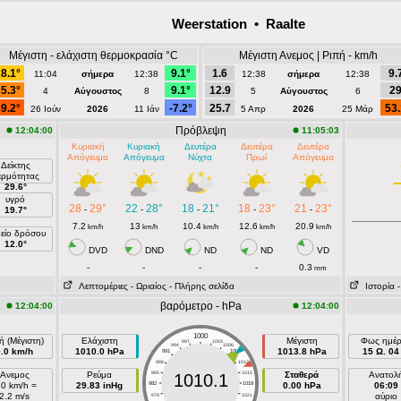
Weerstation • Raalte
Μέγιστη - ελάχιστη θερμοκρασία °C
Μέγιστη Ανεμος | Ριπή - km/h
8.1°
9.1°
1.6
9.
11:04
σήμερα
12:38
12:38
σήμερα
12:38
5.3°
9.1°
12.9
2
4
Αύγουστος
8
5
Αύγουστος
6
9.2°
-7.2°
25.7
53.
26 Ιούν
2026
11 Ιάν
5 Απρ
2026
25 Μάρ
Πρόβλεψη
12:04:00
11:05:03
Κυριακή
Κυριακή
Δευτέρα
Δευτέρα
Δευτέρα
Απόγευμα
Απόγευμα
Νύχτα
Πρωί
Απόγευμα
Δείκτης
ερμότητας
29.6°
υγρό
28
29°
22
28°
18
21°
18
23°
21
23°
-
-
-
-
-
19.7°
7.2
13
10.4
12.6
20.9
km/h
km/h
km/h
km/h
km/h
είο δρόσου
12.0°
DVD
DND
ND
ND
VD
-
-
-
-
0.3
mm
Λεπτομέριες
- Ωριαίος
- Πλήρης σελίδα
Ιστορία
βαρόμετρο - hPa
12:04:00
12:04:00
1000
ή (Μέγιστη)
Ελάχιστη
Μέγιστη
Φως ημέ
997
1003
994
1006
0.0 km/h
1010.0 hPa
1013.8 hPa
15 Ω. 04 
991
1009
988
1012
Ανεμος
Ρεύμα
985
1015
Σταθερά
Ανατολ
1010.1
.0 km/h =
29.83 inHg
982
1018
0.00 hPa
06:09
2.2 m/s
αύριο
979
1021