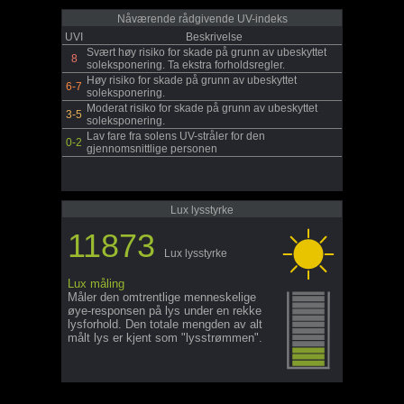
Nåværende rådgivende UV-indeks
UVI
Beskrivelse
Svært høy risiko for skade på grunn av ubeskyttet
8
soleksponering. Ta ekstra forholdsregler.
Høy risiko for skade på grunn av ubeskyttet
6-7
soleksponering.
Moderat risiko for skade på grunn av ubeskyttet
3-5
soleksponering.
Lav fare fra solens UV-stråler for den
0-2
gjennomsnittlige personen
Lux lysstyrke
11873
Lux lysstyrke
Lux måling
Måler den omtrentlige menneskelige
øye-responsen på lys under en rekke
lysforhold. Den totale mengden av alt
målt lys er kjent som "lysstrømmen".