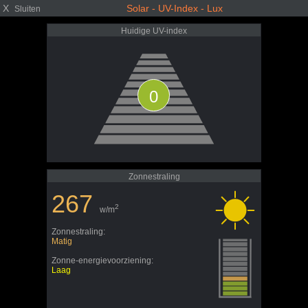
X
Solar - UV-Index - Lux
Sluiten
Huidige UV-index
0
Zonnestraling
267
2
w/m
Zonnestraling:
Matig
Zonne-energievoorziening:
Laag