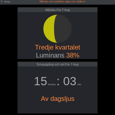
X
Månfas och solmåne stiga och ställa in
Stänga
Månfas Fre 7 Aug
Tredje kvartalet
Luminans
38%
Soluppgång och set Fre 7 Aug
15
: 03
timmar
min
Av dagsljus