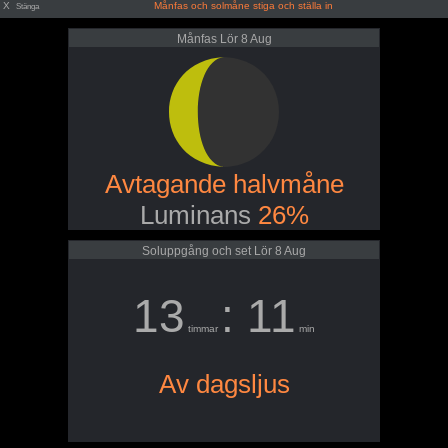
X
Månfas och solmåne stiga och ställa in
Stänga
Månfas Lör 8 Aug
Avtagande halvmåne
Luminans
26%
Soluppgång och set Lör 8 Aug
13
: 11
timmar
min
Av dagsljus