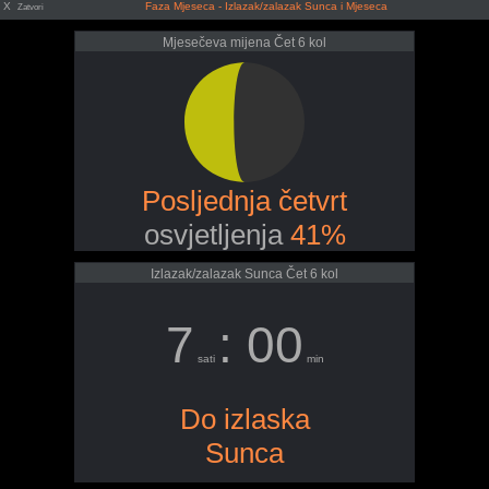
X
Faza Mjeseca - Izlazak/zalazak Sunca i Mjeseca
Zatvori
Mjesečeva mijena Čet 6 kol
Posljednja četvrt
osvjetljenja
41%
Izlazak/zalazak Sunca Čet 6 kol
7
: 00
sati
min
Do izlaska
Sunca