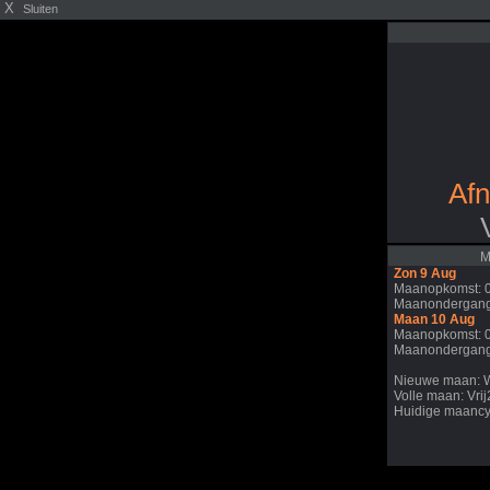
X
Sluiten
Af
M
Zon 9 Aug
Maanopkomst: 
Maanondergang
Maan 10 Aug
Maanopkomst: 
Maanondergang
Nieuwe maan: 
Volle maan: Vri
Huidige maancy