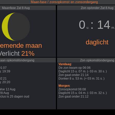
Maan-fase / zonsopkomst en zonsondergang
Maanfase Zat 8 Aug
Zon op/onder Zat 8 Aug
0
: 14
u.
m
daglicht
nemende maan
Verlicht
21%
aan opkomst/ondergang
Zon opkomst/ondergang
Vandaag
:
01:07
De zon kwam op 06:06
: 19:39
Daglicht 15 u. 07 m. (- 03 m. 30 s. )
Zon gaat onder 21:14
02:21
Donker 8 u. 53 m. (+ 03 m. 31 s. )
: 20:20
Morgen
:
Woe 12 Aug
Zonsopkomst 06:08
j28 Aug
Daglicht 15 u. 04 m. (- 03 m. 32 s. )
clus is 25 dagen oud
Zon gaat onder 21:12