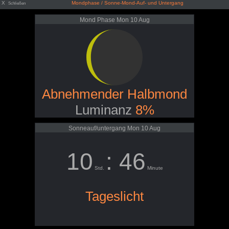
X
Mondphase / Sonne-Mond-Auf- und Untergang
Schließen
Mond Phase Mon 10 Aug
Abnehmender Halbmond
Luminanz
8%
Sonneauf/untergang Mon 10 Aug
10
: 46
Std.
Minute
Tageslicht