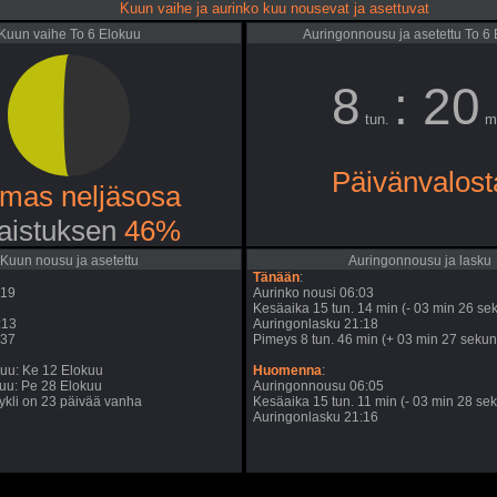
Kuun vaihe ja aurinko kuu nousevat ja asettuvat
Kuun vaihe To 6 Elokuu
Auringonnousu ja asetettu To 6
8
: 20
tun.
m
Päivänvalost
mas neljäsosa
aistuksen
46%
Kuun nousu ja asetettu
Auringonnousu ja lasku
Tänään
:
:19
Aurinko nousi 06:03
Kesäaika 15 tun. 14 min (- 03 min 26 sek
:13
Auringonlasku 21:18
:37
Pimeys 8 tun. 46 min (+ 03 min 27 sekunt
uu: Ke 12 Elokuu
Huomenna
:
uu: Pe 28 Elokuu
Auringonnousu 06:05
kli on 23 päivää vanha
Kesäaika 15 tun. 11 min (- 03 min 28 sek
Auringonlasku 21:16