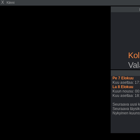
X
Kiinni
Kol
Val
Pe 7 Elokuu
Kuu asettaa: 17
La 8 Elokuu
Kuun nousu: 00
Kuu asettaa: 18
Seuraava uusi k
Seuraava täysik
Nykyinen kuunsy