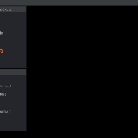
 Elokuu
in
a
untia )
ia )
untia )