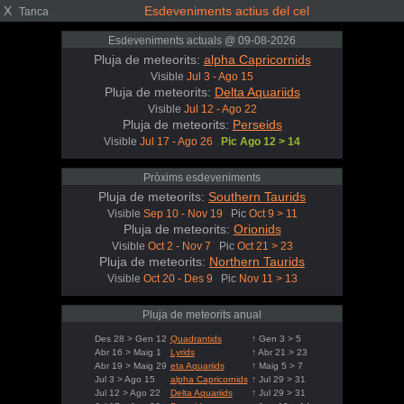
X
Esdeveniments actius del cel
Tanca
Esdeveniments actuals @ 09-08-2026
Pluja de meteorits:
alpha Capricornids
Visible
Jul 3 - Ago 15
Pluja de meteorits:
Delta Aquariids
Visible
Jul 12 - Ago 22
Pluja de meteorits:
Perseids
Visible
Jul 17 - Ago 26
Pic Ago 12 > 14
Pròxims esdeveniments
Pluja de meteorits:
Southern Taurids
Visible
Sep 10 - Nov 19
Pic
Oct 9 > 11
Pluja de meteorits:
Orionids
Visible
Oct 2 - Nov 7
Pic
Oct 21 > 23
Pluja de meteorits:
Northern Taurids
Visible
Oct 20 - Des 9
Pic
Nov 11 > 13
Pluja de meteorits anual
Des 28 > Gen 12
Quadrantids
↑ Gen 3 > 5
Abr 16 > Maig 1
Lyrids
↑ Abr 21 > 23
Abr 19 > Maig 29
eta Aquariids
↑ Maig 5 > 7
Jul 3 > Ago 15
alpha Capricornids
↑ Jul 29 > 31
Jul 12 > Ago 22
Delta Aquariids
↑ Jul 29 > 31