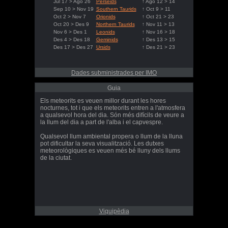
Jul 17 > Ago 26
Perseids
↑ Ago 12 > 14
Sep 10 > Nov 19
Southern Taurids
↑ Oct 9 > 11
Oct 2 > Nov 7
Orionids
↑ Oct 21 > 23
Oct 20 > Des 9
Northern Taurids
↑ Nov 11 > 13
Nov 6 > Des 1
Leonids
↑ Nov 16 > 18
Des 4 > Des 18
Geminids
↑ Des 13 > 15
Des 17 > Des 27
Ursids
↑ Des 21 > 23
Dades subministrades per IMO
Guia
Els meteorits es veuen millor durant les hores
nocturnes, tot i que els meteorits entren a l'atmosfera
a qualsevol hora del dia. Són més difícils de veure a
la llum del dia a part de l'alba i el capvespre.
Qualsevol llum ambiental propera o llum de la lluna
pot dificultar la seva visualització. Les dutxes
meteorològiques es veuen més bé lluny dels llums
de la ciutat.
Viquipèdia