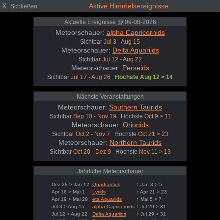
X
Aktive Himmelsereignisse
Schließen
Aktuelle Ereignisse @ 09-08-2026
Meteorschauer:
alpha Capricornids
Sichtbar
Jul 3 - Aug 15
Meteorschauer:
Delta Aquariids
Sichtbar
Jul 12 - Aug 22
Meteorschauer:
Perseids
Sichtbar
Jul 17 - Aug 26
Höchste Aug 12 > 14
Nächste Veranstaltungen
Meteorschauer:
Southern Taurids
Sichtbar
Sep 10 - Nov 19
Höchste
Oct 9 > 11
Meteorschauer:
Orionids
Sichtbar
Oct 2 - Nov 7
Höchste
Oct 21 > 23
Meteorschauer:
Northern Taurids
Sichtbar
Oct 20 - Dez 9
Höchste
Nov 11 > 13
Jährliche Meteorschauer
Dez 28 > Jan 12
Quadrantids
↑ Jan 3 > 5
Apr 16 > Mai 1
Lyrids
↑ Apr 21 > 23
Apr 19 > Mai 29
eta Aquariids
↑ Mai 5 > 7
Jul 3 > Aug 15
alpha Capricornids
↑ Jul 29 > 31
Jul 12 > Aug 22
Delta Aquariids
↑ Jul 29 > 31