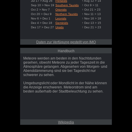
Jul 17 > Aug 26
Perseids
↑ Aug 12 > 14
Sep 10 > Nov 19
Southern Taurids
↑ Oct 9 > 11
Oct 2 > Nov 7
Orionids
↑ Oct 21 > 23
Oct 20 > Dez 9
Northern Taurids
↑ Nov 11 > 13
Nov 6 > Dez 1
Leonids
↑ Nov 16 > 18
Dez 4 > Dez 18
Geminids
↑ Dez 13 > 15
Dez 17 > Dez 27
Ursids
↑ Dez 21 > 23
Daten zur Verfügung gestellt von IMO
Handbuch
Meteore werden am besten in den Nachtstunden
gesehen, obwohl Meteore zu jeder Tageszeit in die
Atmosphäre gelangen. Abgesehen von Morgen- und
Abenddämmerung sind sie bei Tageslicht nur
schwerer zu sehen.
Umgebungslicht oder Mondlicht in der Nähe können
die Anzeige erschweren. Meteorstrom sind am
besten außerhalb der Stadtbeleuchtung zu sehen.
Wikipedia