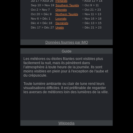
Jul 17 > Août 26
Perseids
↑ Août 12 > 14
Sep 10 > Nov 19
Southern Taurids
↑ Oct 9 > 11
Oct 2 > Nov 7
Orionids
↑ Oct 21 > 23
Oct 20 > Déc 9
Northern Taurids
↑ Nov 11 > 13
Nov 6 > Déc 1
Leonids
↑ Nov 16 > 18
Déc 4 > Déc 18
Geminids
↑ Déc 13 > 15
Déc 17 > Déc 27
Ursids
↑ Déc 21 > 23
Données fournies par IMO
Guide
Les météores ou étoiles filantes sont visibles plus
facilement la nuit, mais ils pénètrent dans
l’atmosphère à toute heure de la journée. Ils sont
moins visibles en plein jour à l'exception de l'aube et
du crépuscule.
Toute lumière ambiante ou clair de lune rend leurs
visualisations difficiles. Il est préférable de regarder
les averses de météores loin des lumières de la ville.
Wikipedia