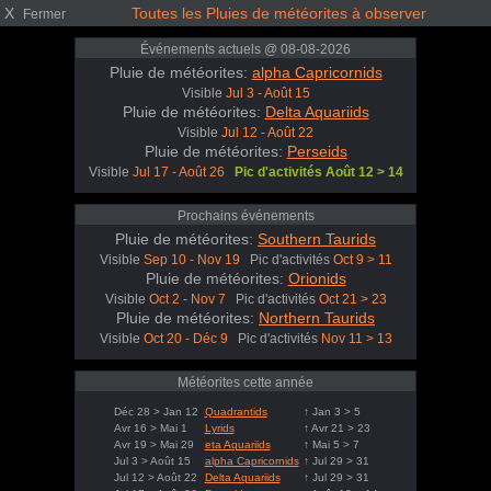
X
Toutes les Pluies de météorites à observer
Fermer
Événements actuels @ 08-08-2026
Pluie de météorites:
alpha Capricornids
Visible
Jul 3 - Août 15
Pluie de météorites:
Delta Aquariids
Visible
Jul 12 - Août 22
Pluie de météorites:
Perseids
Visible
Jul 17 - Août 26
Pic d'activités Août 12 > 14
Prochains événements
Pluie de météorites:
Southern Taurids
Visible
Sep 10 - Nov 19
Pic d'activités
Oct 9 > 11
Pluie de météorites:
Orionids
Visible
Oct 2 - Nov 7
Pic d'activités
Oct 21 > 23
Pluie de météorites:
Northern Taurids
Visible
Oct 20 - Déc 9
Pic d'activités
Nov 11 > 13
Météorites cette année
Déc 28 > Jan 12
Quadrantids
↑ Jan 3 > 5
Avr 16 > Mai 1
Lyrids
↑ Avr 21 > 23
Avr 19 > Mai 29
eta Aquariids
↑ Mai 5 > 7
Jul 3 > Août 15
alpha Capricornids
↑ Jul 29 > 31
Jul 12 > Août 22
Delta Aquariids
↑ Jul 29 > 31