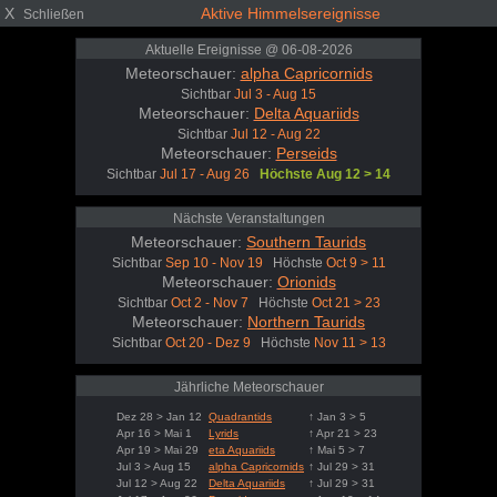
X
Aktive Himmelsereignisse
Schließen
Aktuelle Ereignisse @ 06-08-2026
Meteorschauer:
alpha Capricornids
Sichtbar
Jul 3 - Aug 15
Meteorschauer:
Delta Aquariids
Sichtbar
Jul 12 - Aug 22
Meteorschauer:
Perseids
Sichtbar
Jul 17 - Aug 26
Höchste Aug 12 > 14
Nächste Veranstaltungen
Meteorschauer:
Southern Taurids
Sichtbar
Sep 10 - Nov 19
Höchste
Oct 9 > 11
Meteorschauer:
Orionids
Sichtbar
Oct 2 - Nov 7
Höchste
Oct 21 > 23
Meteorschauer:
Northern Taurids
Sichtbar
Oct 20 - Dez 9
Höchste
Nov 11 > 13
Jährliche Meteorschauer
Dez 28 > Jan 12
Quadrantids
↑ Jan 3 > 5
Apr 16 > Mai 1
Lyrids
↑ Apr 21 > 23
Apr 19 > Mai 29
eta Aquariids
↑ Mai 5 > 7
Jul 3 > Aug 15
alpha Capricornids
↑ Jul 29 > 31
Jul 12 > Aug 22
Delta Aquariids
↑ Jul 29 > 31