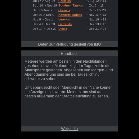
Jul 17 > Aug 26
Perseids
↑ Aug 12 > 14
Sep 10 > Nov 19
Southern Taurids
↑ Oct 9 > 11
Oct 2 > Nov 7
Orionids
↑ Oct 21 > 23
Oct 20 > Dez 9
Northern Taurids
↑ Nov 11 > 13
Nov 6 > Dez 1
Leonids
↑ Nov 16 > 18
Dez 4 > Dez 18
Geminids
↑ Dez 13 > 15
Dez 17 > Dez 27
Ursids
↑ Dez 21 > 23
Daten zur Verfügung gestellt von IMO
Handbuch
Meteore werden am besten in den Nachtstunden
gesehen, obwohl Meteore zu jeder Tageszeit in die
Atmosphäre gelangen. Abgesehen von Morgen- und
Abenddämmerung sind sie bei Tageslicht nur
schwerer zu sehen.
Umgebungslicht oder Mondlicht in der Nähe können
die Anzeige erschweren. Meteorstrom sind am
besten außerhalb der Stadtbeleuchtung zu sehen.
Wikipedia