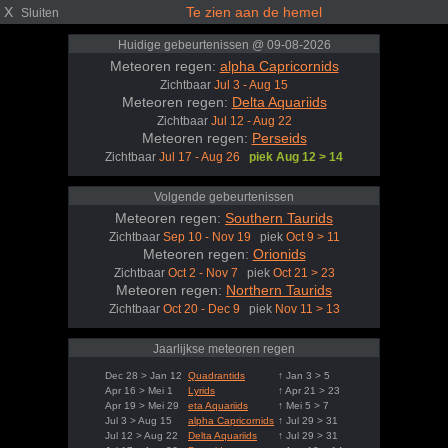
X
Te zien aan de hemel
Sluiten
Huidige gebeurtenissen @ 09-08-2026
Meteoren regen:
alpha Capricornids
Zichtbaar
Jul 3 - Aug 15
Meteoren regen:
Delta Aquariids
Zichtbaar
Jul 12 - Aug 22
Meteoren regen:
Perseids
Zichtbaar
Jul 17 - Aug 26
piek Aug 12 > 14
Volgende gebeurtenissen
Meteoren regen:
Southern Taurids
Zichtbaar
Sep 10 - Nov 19
piek
Oct 9 > 11
Meteoren regen:
Orionids
Zichtbaar
Oct 2 - Nov 7
piek
Oct 21 > 23
Meteoren regen:
Northern Taurids
Zichtbaar
Oct 20 - Dec 9
piek
Nov 11 > 13
Jaarlijkse meteoren regen
Dec 28 > Jan 12
Quadrantids
↑ Jan 3 > 5
Apr 16 > Mei 1
Lyrids
↑ Apr 21 > 23
Apr 19 > Mei 29
eta Aquariids
↑ Mei 5 > 7
Jul 3 > Aug 15
alpha Capricornids
↑ Jul 29 > 31
Jul 12 > Aug 22
Delta Aquariids
↑ Jul 29 > 31