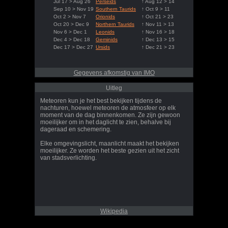
Jul 17 > Aug 26
Perseids
↑ Aug 12 > 14
Sep 10 > Nov 19
Southern Taurids
↑ Oct 9 > 11
Oct 2 > Nov 7
Orionids
↑ Oct 21 > 23
Oct 20 > Dec 9
Northern Taurids
↑ Nov 11 > 13
Nov 6 > Dec 1
Leonids
↑ Nov 16 > 18
Dec 4 > Dec 18
Geminids
↑ Dec 13 > 15
Dec 17 > Dec 27
Ursids
↑ Dec 21 > 23
Gegevens afkomstig van IMO
Uitleg
Meteoren kun je het best bekijken tijdens de
nachturen, hoewel meteoren de atmosfeer op elk
moment van de dag binnenkomen. Ze zijn gewoon
moeilijker om in het daglicht te zien, behalve bij
dageraad en schemering.
Elke omgevingslicht, maanlicht maakt het bekijken
moeilijker. Ze worden het beste gezien uit het zicht
van stadsverlichting.
Wikipedia