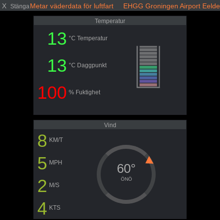
X
Metar väderdata för luftfart EHGG Groningen Airport Eelde
Stänga
Temperatur
13
°C Temperatur
13
°C Daggpunkt
100
% Fuktighet
Vind
8
KM/T
5
MPH
60°
2
ÖNÖ
M/S
4
KTS