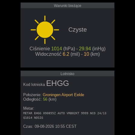
Warunki bieżące
Czyste
Ciśnienie
1014
(hPa) -
29.94
(inHg)
Widoczność
6.2
(mil) -
10
(km)
Lotnisko
EHGG
Kod lotniska
Położenie:
Groningen Airport Eelde
Odległość:
56
(km)
Metar:
METAR EHGG 090855Z AUTO VRB02KT 9999 NCD 24/13
Q1014 NOSIG
Czas: 09-08-2026 10:55 CEST