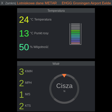
X
Lotniskowe dane METAR EHGG Groningen Airport Eelde
Zamknij
Temperatura
24
°C Temperatura
13
°C Punkt rosy
50
% Wilgotność
Wiatr
3
KM/H
2
MPH
Cisza
1
N
M/S
2
KTS