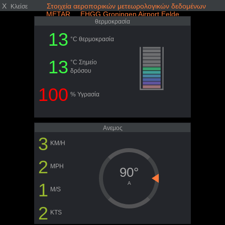
X
Στοιχεία αεροπορικών μετεωρολογικών δεδομένων
Κλείσε
METAR EHGG Groningen Airport Eelde
θερμοκρασία
13
°C θερμοκρασία
13
°C Σημείο
δρόσου
100
% Υγρασία
Ανεμος
3
KM/H
2
MPH
90°
1
A
M/S
2
KTS