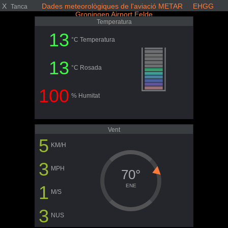
X
Dades meteorològiques de l'aviació METAR EHGG
Tanca
Groningen Airport Eelde
Temperatura
13
°C Temperatura
13
°C Rosada
100
% Humitat
Vent
5
KM/H
3
MPH
70°
1
ENE
M/S
3
NUS