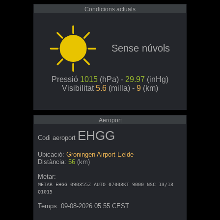
Condicions actuals
Sense núvols
Pressió
1015
(hPa) -
29.97
(inHg)
Visibilitat
5.6
(milla) -
9
(km)
Aeroport
EHGG
Codi aeroport
Ubicació:
Groningen Airport Eelde
Distància:
56
(km)
Metar:
METAR EHGG 090355Z AUTO 07003KT 9000 NSC 13/13
Q1015
Temps: 09-08-2026 05:55 CEST