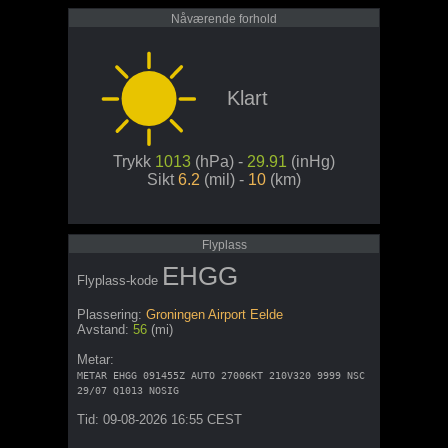
Nåværende forhold
Klart
Trykk
1013
(hPa) -
29.91
(inHg)
Sikt
6.2
(mil) -
10
(km)
Flyplass
EHGG
Flyplass-kode
Plassering:
Groningen Airport Eelde
Avstand:
56
(mi)
Metar:
METAR EHGG 091455Z AUTO 27006KT 210V320 9999 NSC
29/07 Q1013 NOSIG
Tid: 09-08-2026 16:55 CEST