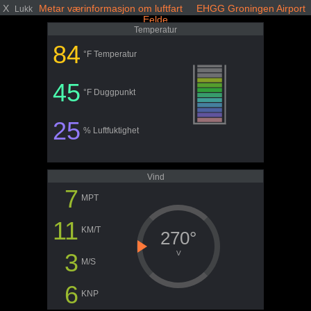
X
Metar værinformasjon om luftfart EHGG Groningen Airport
Lukk
Eelde
Temperatur
84
°F Temperatur
45
°F Duggpunkt
25
% Luftfuktighet
Vind
7
MPT
11
KM/T
270°
3
V
M/S
6
KNP