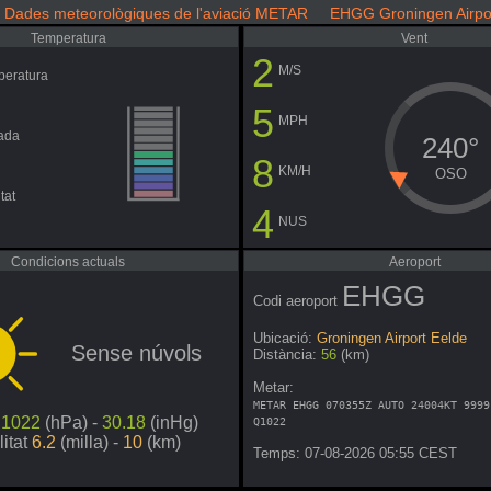
Dades meteorològiques de l'aviació METAR EHGG Groningen Airpor
Temperatura
Vent
2
M/S
peratura
5
MPH
ada
240°
8
KM/H
OSO
tat
4
NUS
Condicions actuals
Aeroport
EHGG
Codi aeroport
Ubicació:
Groningen Airport Eelde
Sense núvols
Distància:
56
(km)
Metar:
METAR EHGG 070355Z AUTO 24004KT 9999
ó
1022
(hPa) -
30.18
(inHg)
Q1022
litat
6.2
(milla) -
10
(km)
Temps: 07-08-2026 05:55 CEST