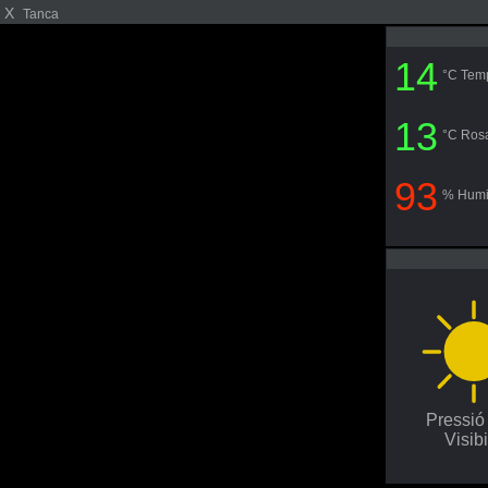
X
Tanca
14
°C Tem
13
°C Ros
93
% Humi
Pressi
Visibi