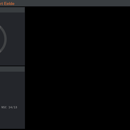
t Eelde
 NSC 14/13