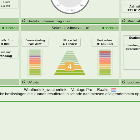
0.7 m/s
1.4 kts
28.0
31.0
Azimut
|
131.6° 
27.5
31.5
Grafieken
- Verwachting
- Kaart
Maan inf
Solar - UV-Index - Lux
11:26:00
11:26:00
Station
nelh. /uur
Zonnestraling
Ultraviolet
Herlderheid
0.000
749 W/m²
4.1 Index
91682 Lux
Luttenber
Hellendo
Last rain
Vandaag
4
UV gids
Luchtkwal
Weatherlink_weatherlink - Vantage Pro - Raalte
ijke beslissingen die kunnen resulteren in schade aan mensen of eigendommen op 