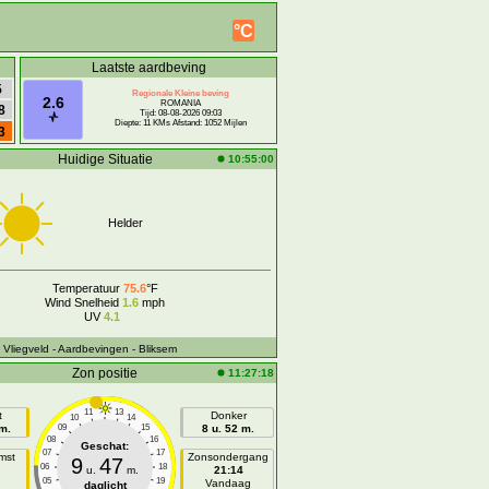
°C
Laatste aardbeving
5
Regionale Kleine beving
2.6
ROMANIA
8
Tijd: 08-08-2026 09:03
Diepte: 11 KMs Afstand: 1052 Mijlen
3
Huidige Situatie
10:55:00
Helder
Temperatuur
75.6
°F
Wind Snelheid
1.6
mph
UV
4.1
- Vliegveld
- Aardbevingen
- Bliksem
Zon positie
11:27:18
11
13
t
Donker
10
14
 m.
09
15
8 u. 52 m.
08
16
Geschat:
07
17
mst
Zonsondergang
9
47
06
18
u.
m.
21:14
05
19
n
Vandaag
daglicht