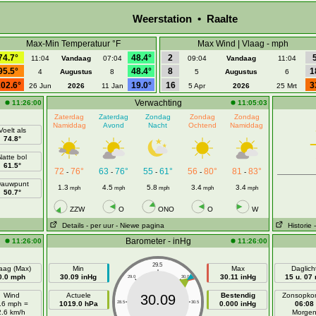
Weerstation • Raalte
Max-Min Temperatuur °F
Max Wind | Vlaag - mph
74.7°
48.4°
2
11:04
Vandaag
07:04
09:04
Vandaag
11:04
95.5°
48.4°
8
1
4
Augustus
8
5
Augustus
6
02.6°
19.0°
16
3
26 Jun
2026
11 Jan
5 Apr
2026
25 Mrt
Verwachting
11:26:00
11:05:03
Zaterdag
Zaterdag
Zondag
Zondag
Zondag
Namiddag
Avond
Nacht
Ochtend
Namiddag
Voelt als
74.8°
Natte bol
61.5°
72
76°
63
76°
55
61°
56
80°
81
83°
-
-
-
-
-
auwpunt
1.3
4.5
5.8
3.4
3.4
mph
mph
mph
mph
mph
50.7°
ZZW
O
ONO
O
W
Details
- per uur
- Niewe pagina
Historie
Barometer - inHg
11:26:00
11:26:00
29.5
aag (Max)
Min
Max
Daglich
0.0 mph
30.09 inHg
30.11 inHg
15 u. 07
29.0
30.0
Wind
Actuele
Bestendig
Zonsopko
30.09
.6 mph =
1019.0 hPa
28.5
30.5
0.000 inHg
06:08
2.6 km/h
Morge