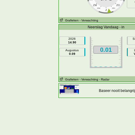
ZW
ZO
ZZW
ZZO
Z
Grafieken
- Verwachting
Neerslag Vandaag - in
2026
S
14.90
0.01
Augustus
0.09
Grafieken
- Verwachting
- Radar
Baseer nooit belangr