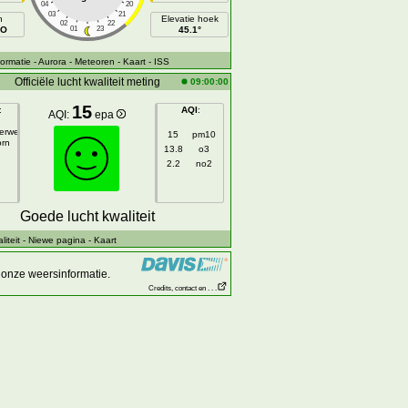
04
20
03
21
h
Elevatie hoek
02
22
ZO
01
23
45.1°
ormatie
- Aurora
- Meteoren
- Kaart
- ISS
Officiële lucht kwaliteit meting
09:00:00
15
:
AQI
:
AQI:
epa
gerweg
15
pm10
orn
13.8
o3
2.2
no2
Goede lucht kwaliteit
iteit
- Niewe pagina
- Kaart
onze weersinformatie.
Credits, contact en . . .