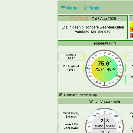
Menu
Start
11:27:22
Zat 8 Aug 2026
Er zijn geen bijzondere weer-berichten
vandaag, prettige dag
1
Temperatuur °F
60
58
62
Celsius
56
64
24.2°
54
66
52
75.6°
68
50
70
Vochtigheid
↑
75.7°
↓
48.4°
48
72
42% ↑
46
74
44
76
D
42
78
40
80
|
38
82
36
84
Grafieken
- Verwachting
Wind | Vlaag - mph
N
Wind (Gem)
Vl
NNW
NNO
1.6 mph
NW
NO
2
8
WNW
ONO
1 Bft
Wind
Vlaag
W
E
Zeer zwak
1
170°
Z
WZW
OZO