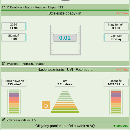
O Księżycu
- Zorza
- Meteory
- Mapa
- ISS
Dzisiejsze opady - in
Offline
2026
Natężenie/h
14.90
0.000
Sierpień
Last rain
0.01
0.09
Dzisiaj
Wykresy
- Prognoza
- Radar
Nasłonecznienie - UVI - Fotometria
Offline
Promieniowanie
UV
Jasność
835 W/m²
5.2 Indeks
102209 Lux
5
Zalecenia indeksu UV
Oficjalny pomiar jakości powietrza AQ
19:00:00