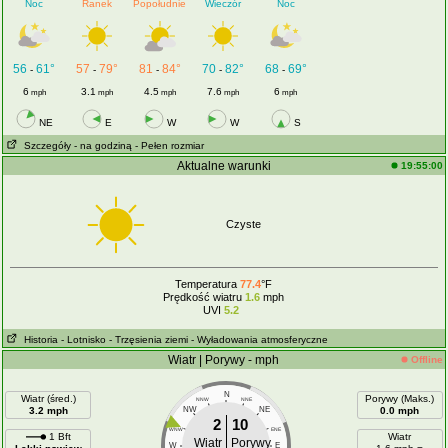
Noc
Ranek
Popołudnie
Wieczór
Noc
56
61°
57
79°
81
84°
70
82°
68
69°
-
-
-
-
-
6
3.1
4.5
7.6
6
mph
mph
mph
mph
mph
NE
E
W
W
S
Szczegóły
- na godziną
- Pełen rozmiar
Aktualne warunki
19:55:00
Czyste
Temperatura
77.4
°F
Prędkość wiatru
1.6
mph
UVI
5.2
Historia
- Lotnisko
- Trzęsienia ziemi
- Wyładowania atmosferyczne
Wiatr | Porywy - mph
Offline
N
Wiatr (śred.)
Porywy (Maks.)
NNW
NNE
3.2 mph
NW
NE
0.0 mph
2
10
WNW
ENE
1 Bft
Wiatr
Wiatr
Porywy
W
E