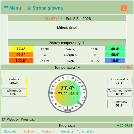
Menu
Strona główna
°C
20:07:13
Sob 8 Sie 2026
Miłego dnia!
Zakres temperatury °F
77.4°
48.4°
12:38
Dzisiaj
07:04
95.5°
48.4°
4
Sierpień
8
102.6°
19.0°
26 Cze
2026
11 Sty
Temperatura °F
Offline
60
58
62
Celsius
Odczuwalna
56
64
25.2°
76.8°
54
66
52
77.4°
68
50
70
Wilgotność
Termometr mokry
↑
77.4°
↓
48.4°
48
72
43% ↑
63.1°
46
74
44
76
Punkt rosy
42
78
53.1°
40
80
|
38
82
36
84
Wykresy
- Prognoza
Prognoza
20:05:03
Niedziela
Niedziela
Niedziela
Niedziela
Poniedziałek