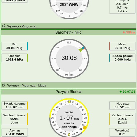
Lekki powiew
1.6 mph =
2.6 km/h
293°
WNW
WSW
ESE
0.7 m/s
SW
SE
1.4 kts
SSW
SSE
S
Wykresy
- Prognoza
Barometr - inHg
Offline
29.5
Min.
Maks.
30.08 inHg
30.11 inHg
29.0
30.0
Obecnie
Spada powoli
30.08
1018.6 hPa
28.5
30.5
0.000 inHg
28.0
31.0
|
27.5
31.5
Wykresy
- Prognoza
- Mapa
Pozycja Słońca
20:07:09
11
13
Światło dzienne
Noc trwa
10
14
15 h 07 min
09
15
8 h 52 min
08
16
około
07
17
Wschód Słońca
Zachód Słońca
1
07
06
18
06:08
h
min
21:14
05
19
Jutro
Dzisiaj
światła
04
20
dziennego
03
21
Azymut
Wysokość
02
22
284.8° WNW
01
23
8.7°