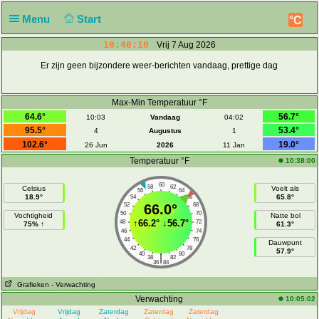
Menu
Start
°C
10:40:10
Vrij 7 Aug 2026
Er zijn geen bijzondere weer-berichten vandaag, prettige dag
Max-Min Temperatuur °F
64.6°
56.7°
10:03
Vandaag
04:02
95.5°
53.4°
4
Augustus
1
102.6°
19.0°
26 Jun
2026
11 Jan
Temperatuur °F
10:38:00
60
58
62
Celsius
Voelt als
56
64
18.9°
65.8°
54
66
52
66.0°
68
50
70
Vochtigheid
Natte bol
↑
66.2°
↓
56.7°
48
72
75% ↑
61.3°
46
74
44
76
Dauwpunt
42
78
57.9°
40
80
|
38
82
36
84
Grafieken
- Verwachting
Verwachting
10:05:02
Vrijdag
Vrijdag
Zaterdag
Zaterdag
Zaterdag