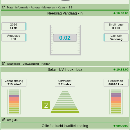
Maan informatie
- Aurora
- Meteoren
- Kaart
- ISS
Neerslag Vandaag - in
10:38:00
2026
Snelh. /uur
14.91
0.000
Augustus
Last rain
0.02
0.11
Vandaag
Grafieken
- Verwachting
- Radar
Solar - UV-Index - Lux
10:38:00
Zonnestraling
Ultraviolet
Herlderheid
719 W/m²
2.7 Index
88010 Lux
2
UV gids
Officiële lucht kwaliteit meting
09:00:00