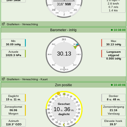
Zeer zwak
1.6 mph =
2.6 km/h
316°
NW
WZW
OZO
0.7 m/s
ZW
ZO
1.4 kts
ZZW
ZZO
Z
Grafieken
- Verwachting
Barometer - inHg
10:38:00
29.5
Min
Max
30.09 inHg
30.13 inHg
29.0
30.0
Actuele
Langzaam
30.13
1020.3 hPa
28.5
30.5
stijgend
0.000 inHg
28.0
31.0
|
27.5
31.5
Grafieken
- Verwachting
- Kaart
Zon positie
10:40:06
11
13
Daglicht
Donker
10
14
15 u. 11 m.
09
15
8 u. 48 m.
08
16
Geschat:
07
17
Zonsopkomst
Zonsondergang
10
36
06
18
06:06
u.
m.
21:16
05
19
Morgen
Vandaag
daglicht
04
20
03
21
Azimuth
Elevatie hoek
02
22
118.3° OZO
01
23
39.5°