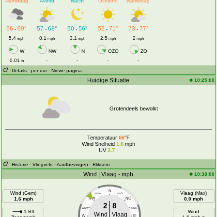
Namiddag
Avond
Nacht
Ochtend
Namiddag
66
69°
57
68°
50
56°
52
71°
73
77°
-
-
-
-
-
5.4
8.1
3.1
2.5
2
mph
mph
mph
mph
mph
W
NW
N
OZO
ZO
0.01
-
-
-
-
in
Details
- per uur
- Niewe pagina
Huidige Situatie
10:25:00
Grotendeels bewolkt
Temperatuur
66
°F
Wind Snelheid
1.6
mph
UV
2.7
Historie
- Vliegveld
- Aardbevingen
- Bliksem
Wind | Vlaag - mph
10:38:00
N
Wind (Gem)
Vlaag (Max)
NNW
NNO
1.6 mph
NW
NO
0.0 mph
2
8
WNW
ONO
1 Bft
Wind
Wind
Vlaag
W
E