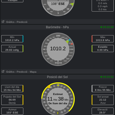
Tranquil
0.0 km/h =
0.0 m/s
108°
ESE
OSO
ESE
0.0 mph
SO
SE
0.0 kts
SSO
SSE
S
Gràfics
- Predicció
Baròmetre - hPa
09:32:00
1000
Mín
Màx
997
1003
994
1006
1010.2 hPa
1013.8 hPa
991
1009
988
1012
Actual
985
1015
Estable
1010.2
29.83 inHg
982
1018
0.00 hPa
979
1021
976
1024
973
1027
|
970
1030
964
1036
Gràfics
- Predicció
- Mapa
Posició del Sol
09:33:51
11
13
Llum del dia
Foscor
10
14
15 Hrs 04 Min
09
15
8 Hrs 55 Min
08
16
Estimat
07
17
Pujada del Sol
Sol posat
11
38
06
18
06:09
Hrs
Min
21:12
05
19
Demà
Avui
De llum del dia
04
20
03
21
Azimut
Elevació
02
22
103° ESE
01
23
29.5°