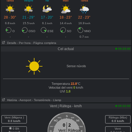
Tarda
Vespre
Nit
Matí
Tarda
28
30°
21
29°
17
20°
18
23°
22
23°
-
-
-
-
-
6.8
15.5
6.1
14.4
16.9
km/h
km/h
km/h
km/h
km/h
O
OSO
ESE
SO
NNO
-
-
-
-
0.7
mm
Detalls
- Per hora
- Pàgina completa
Cel actual
09:25:00
Sense núvols
Temperatura
22.8
°C
Velocitat del vent
0
km/h
UVI
1.8
Història
- Aeroport
- Terratrèmols
- Llamp
Vent | Ràfega - km/h
09:32:00
N
Vent (Mitjana )
Ràfega (Màx)
NNO
NNE
0.0 km/h
NO
NE
0.0 km/h
0
2
ONO
ENE
0 Bft
Vent
Vent
Ràfega
O
E