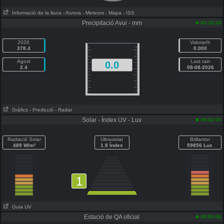
Informació de la lluna
- Aurora
- Meteors
- Mapa
- ISS
Precipitació Avui - mm
09:32:00
2026
Valorar/h
378.4
0.000
Agost
Last rain
0.0
2.4
08-08-2026
Gràfics
- Predicció
- Radar
Solar - Índex UV - Lux
09:32:00
Radiació Solar
Ultraviolat
Brillantor
489 W/m²
1.8 Índex
59856 Lux
1
Guia UV
Estació de QA oficial
08:00:00