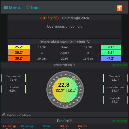
Menú
Inici
°F
09:33:56
Dium 9 Ago 2026
Que tinguis un bon dia
Temperatura màxima-mínima °C
25.2°
9.1°
12:38
Avui
12:38
35.3°
9.1°
4
Agost
8
39.2°
-7.2°
26 Jun
2026
11 Gen
Temperatura °C
09:32:00
20
19
21
Fahrenheit
Sensació
18
22
73.0°
22.7°
17
23
16
22.8°
24
15
25
Humitat
Bombeta hum.
↑
22.9°
↓
12.1°
14
26
62% ↑
18.3°
13
27
12
28
Rosada
11
29
15.2°
10
30
|
9
31
8
32
Gràfics
- Predicció
Predicció
09:05:01
Diumenge
Diumenge
Dilluns
Dilluns
Dilluns