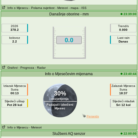
Info o Mjesecu
- Polarna svjetlost
- Meteori
- mapa
- ISS
Današnje oborine - mm
23:39:00
2026
Trend/s
378.2
0.000
kolovoz
Last rain
0.0
2.2
Danas
Grafovi
- Prognoza
- Radar
Info o Mjesečevim mijenama
23:40:44
Izlazak Mjeseca
Zalazak Mjeseca
Sutra
Sutra
30%
00:13
18:37
osvjetljenja
Sljedeći uštap
Sljedeći mlađak
Padajući izbočeni
Pet 28 kol
Sri 12 kol
Mjesec
Perseids
Info o Mjesecu
- Meteori
Službeni AQ senzor
22:00:00