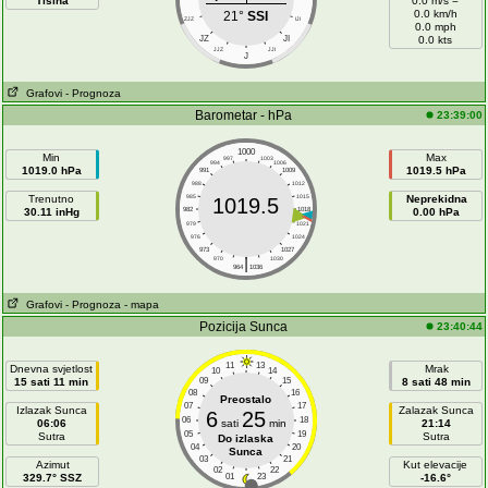
Tišina
0.0 m/s =
0.0 km/h
21°
SSI
ZJZ
IJI
0.0 mph
JZ
JI
0.0 kts
JJZ
JJI
J
Grafovi
- Prognoza
Barometar - hPa
23:39:00
1000
Min
Max
997
1003
994
1006
1019.0 hPa
1019.5 hPa
991
1009
988
1012
Trenutno
985
1015
Neprekidna
1019.5
30.11 inHg
982
1018
0.00 hPa
979
1021
976
1024
973
1027
|
970
1030
964
1036
Grafovi
- Prognoza
- mapa
Pozicija Sunca
23:40:44
11
13
Dnevna svjetlost
Mrak
10
14
15 sati 11 min
09
15
8 sati 48 min
08
16
Preostalo
07
17
Izlazak Sunca
Zalazak Sunca
6
25
06
18
06:06
sati
min
21:14
05
19
Sutra
Sutra
Do izlaska
04
20
Sunca
03
21
Azimut
Kut elevacije
02
22
329.7° SSZ
01
23
-16.6°