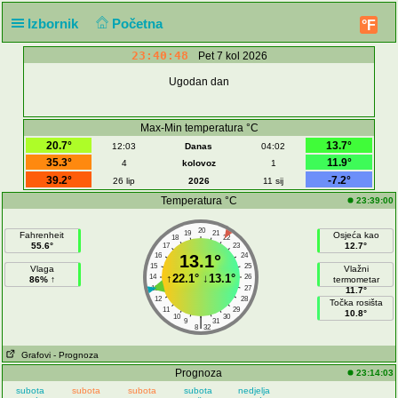
Izbornik
Početna
°F
23:40:48
Pet 7 kol 2026
Ugodan dan
Max-Min temperatura °C
20.7°
13.7°
12:03
Danas
04:02
35.3°
11.9°
4
kolovoz
1
39.2°
-7.2°
26 lip
2026
11 sij
Temperatura °C
23:39:00
20
19
21
Fahrenheit
Osjeća kao
18
22
55.6°
12.7°
17
23
16
13.1°
24
15
25
Vlaga
Vlažni
↑
22.1°
↓
13.1°
14
26
86% ↑
termometar
13
27
11.7°
12
28
Točka rosišta
11
29
10.8°
10
30
|
9
31
8
32
Grafovi
- Prognoza
Prognoza
23:14:03
subota
subota
subota
subota
nedjelja