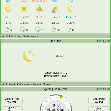
Noć
Jutro
Poslijepodne
Večer
Noć
10
13°
11
22°
23
25°
18
25°
13
17°
-
-
-
-
-
1
1.2
0.5
2.1
3.2
m/s
m/s
m/s
m/s
m/s
SI
JI
JJI
ISI
ISI
Detalji
- / Sat
- Cijela stranica
Trenutno
23:25:00
Vedro
Temperatura
13.1
°C
Brzina vjetra
0
m/s
Povijest
- Zračna luka
- Potresi
- Munja
Vjetar | Udar - m/s
23:39:00
J
Vjetar (Prosj)
Udar (Max)
SSZ
SSI
0.0 m/s
SZ
SI
0.0 m/s
0
8
ZSZ
ISI
0 Bft
Vjetar
Vjetar
Udar
Z
E