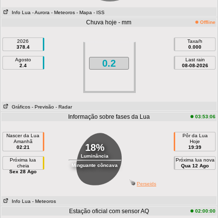
Info Lua
- Aurora
- Meteoros
- Mapa
- ISS
Chuva hoje - mm
Offline
2026
Taxa/h
378.4
0.000
Agosto
Last rain
0.2
2.4
08-08-2026
Gráficos
- Previsão
- Radar
Informação sobre fases da Lua
03:53:06
Nascer da Lua
Pôr da Lua
Amanhã
Hoje
18%
02:21
19:39
Luminância
Próxima lua
Próxima lua nova
Minguante côncava
cheia
Qua 12 Ago
Sex 28 Ago
Perseids
Info Lua
- Meteoros
Estação oficial com sensor AQ
02:00:00