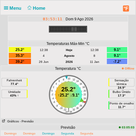
Menu
Home
°F
03:53:11
Dom 9 Ago 2026
Temperaturas Máx-Min °C
25.2°
9.1°
12:38
Hoje
12:38
35.3°
9.1°
4
Agosto
8
39.2°
-7.2°
26 Jun
2026
11 Jan
Temperatura °C
Offline
10
8
12
Fahrenheit
Sensação
6
14
77.4°
térmica
4
16
2
25.2°
18
24.9°
0
20
Umidade
Bulbo Úmido
↑
25.2°
↓
9.1°
-2
22
43% ↑
17.3°
-4
24
-6
26
Ponto de orvalho
-8
28
11.7°
-10
30
|
-12
32
-14
34
Gráficos
- Previsão
Previsão
03:05:03
Domingo
Domingo
Domingo
Segunda
Segunda