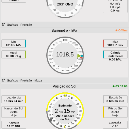
Calmo
1.6 km/h =
0.4 m/s
293°
ONO
OSO
LSL
1.0 mph
SO
SL
0.9 kts
SSO
SSL
S
Gráficos
- Previsão
Barômetro - hPa
Offline
1000
Min
Max
997
1003
994
1006
1018.5 hPa
1019.7 hPa
991
1009
988
1012
Atual
985
1015
Caindo
1018.5
30.08 inHg
982
1018
lentamente
0.00 hPa
979
1021
976
1024
973
1027
|
970
1030
964
1036
Gráficos
- Previsão
- Mapa
Posição do Sol
03:53:06
11
13
Luz do dia
Escuridão
10
14
15 hrs 04 min
09
15
8 hrs 55 min
08
16
Estimado
07
17
Nascer do Sol
Pôr do Sol
2
15
06
18
06:08
hrs
min
21:12
05
19
Hoje
Hoje
Até o nascer
04
20
do Sol
03
21
Azimute
Elevação
02
22
33.2° NNL
01
23
-16°