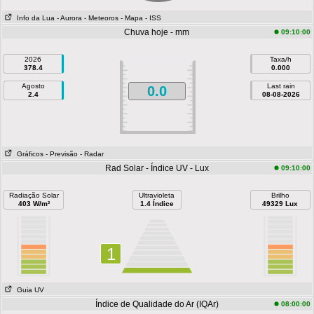
Info da Lua
- Aurora
- Meteoros
- Mapa
- ISS
Chuva hoje - mm
09:10:00
2026
Taxa/h
378.4
0.000
Agosto
Last rain
0.0
2.4
08-08-2026
Gráficos
- Previsão
- Radar
Rad Solar - Índice UV - Lux
09:10:00
Radiação Solar
Ultravioleta
Brilho
403 W/m²
1.4 Índice
49329 Lux
1
Guia UV
Índice de Qualidade do Ar (IQAr)
08:00:00