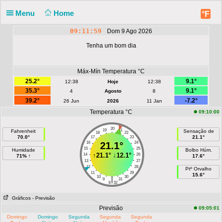
Menu
Home
°F
09:12:00
Dom 9 Ago 2026
Tenha um bom dia
Máx-Mín Temperatura °C
25.2°
9.1°
12:38
Hoje
12:38
35.3°
9.1°
4
Agosto
8
39.2°
-7.2°
26 Jun
2026
11 Jan
Temperatura °C
09:10:00
20
19
21
Fahrenheit
Sensação de
18
22
70.0°
21.1°
17
23
16
21.1°
24
15
25
Humidade
Bolbo Húm.
↑
21.1°
↓
12.1°
14
26
71% ↑
17.6°
13
27
12
28
Ptº Orvalho
11
29
15.6°
10
30
|
9
31
8
32
Gráficos
- Previsão
Previsão
09:05:01
Domingo
Domingo
Segunda
Segunda
Segunda