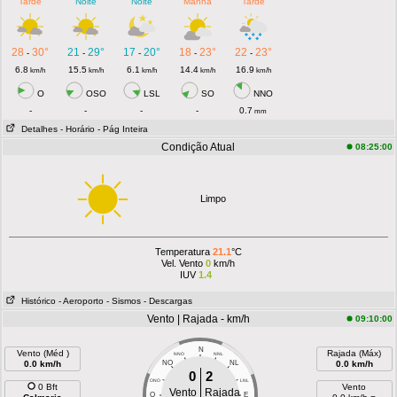
Tarde
Noite
Noite
Manhã
Tarde
28
30°
21
29°
17
20°
18
23°
22
23°
-
-
-
-
-
6.8
15.5
6.1
14.4
16.9
km/h
km/h
km/h
km/h
km/h
O
OSO
LSL
SO
NNO
-
-
-
-
0.7
mm
Detalhes
- Horário
- Pág Inteira
Condição Atual
08:25:00
Limpo
Temperatura
21.1
°C
Vel. Vento
0
km/h
IUV
1.4
Histórico
- Aeroporto
- Sismos
- Descargas
Vento | Rajada - km/h
09:10:00
N
Vento (Méd )
Rajada (Máx)
NNO
NNL
0.0 km/h
NO
NL
0.0 km/h
0
2
ONO
LNL
0 Bft
Vento
Vento
Rajada
O
E