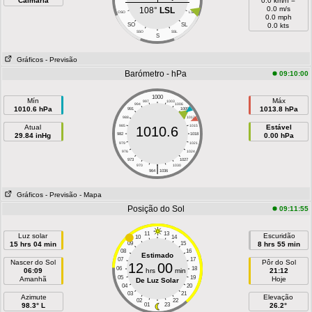
Calmaria
0.0 km/h =
0.0 m/s
108°
LSL
OSO
LSL
0.0 mph
SO
SL
0.0 kts
SSO
SSL
S
Gráficos
- Previsão
Barómetro - hPa
09:10:00
1000
Mín
Máx
997
1003
994
1006
1010.6 hPa
1013.8 hPa
991
1009
988
1012
Atual
985
1015
Estável
1010.6
29.84 inHg
982
1018
0.00 hPa
979
1021
976
1024
973
1027
|
970
1030
964
1036
Gráficos
- Previsão
- Mapa
Posição do Sol
09:11:55
11
13
Luz solar
Escuridão
10
14
15 hrs 04 min
09
15
8 hrs 55 min
08
16
Estimado
07
17
Nascer do Sol
Pôr do Sol
12
00
06
18
06:09
hrs
min
21:12
05
19
Amanhã
Hoje
De Luz Solar
04
20
03
21
Azimute
Elevação
02
22
98.3° L
01
23
26.2°