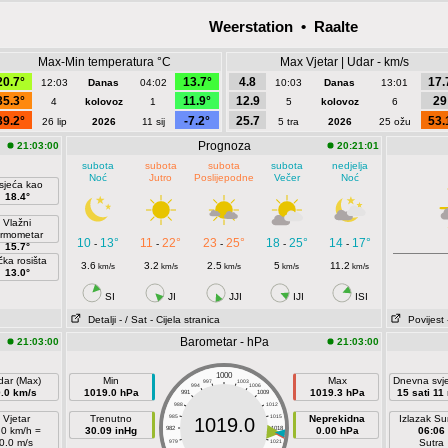
Weerstation • Raalte
Max-Min temperatura °C
Max Vjetar | Udar - km/s
20.7°
13.7°
4.8
17.
12:03
Danas
04:02
10:03
Danas
13:01
35.3°
11.9°
12.9
29
4
kolovoz
1
5
kolovoz
6
39.2°
-7.2°
25.7
53.
26 lip
2026
11 sij
5 tra
2026
25 ožu
Prognoza
21:03:00
20:21:01
subota
subota
subota
subota
nedjelja
Noć
Jutro
Poslijepodne
Večer
Noć
sjeća kao
18.4°
Vlažni
ermometar
10
13°
11
22°
23
25°
18
25°
14
17°
-
-
-
-
-
15.7°
čka rosišta
3.6
3.2
2.5
5
11.2
km/s
km/s
km/s
km/s
km/s
13.0°
SI
JI
JJI
IJI
ISI
Detalji
- / Sat
- Cijela stranica
Povijest
Barometar - hPa
21:03:00
21:03:00
1000
dar (Max)
Min
Max
Dnevna svje
997
1003
994
1006
0.0 km/s
1019.0 hPa
1019.3 hPa
15 sati 11
991
1009
988
1012
Vjetar
Trenutno
985
1015
Neprekidna
Izlazak S
1019.0
.0 km/h =
30.09 inHg
982
1018
0.00 hPa
06:06
0.0 m/s
Sutra
979
1021