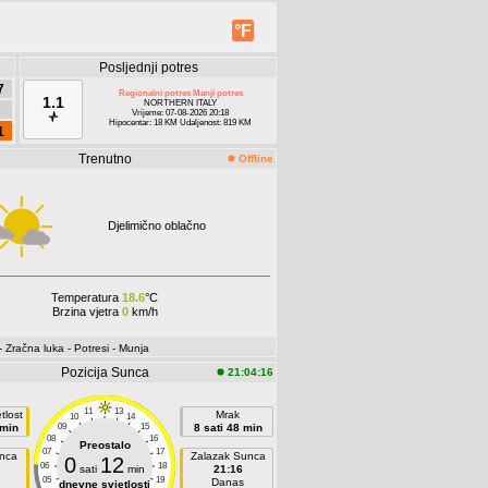
°F
Posljednji potres
7
Regionalni potres Manji potres
1.1
NORTHERN ITALY
Vrijeme: 07-08-2026 20:18
Hipocentar: 18 KM Udaljenost: 819 KM
1
Trenutno
Offline
Djelimično oblačno
Temperatura
18.6
°C
Brzina vjetra
0
km/h
- Zračna luka
- Potresi
- Munja
Pozicija Sunca
21:04:16
11
13
tlost
Mrak
10
14
 min
09
15
8 sati 48 min
08
16
Preostalo
07
17
unca
Zalazak Sunca
0
12
06
18
sati
min
21:16
05
19
Danas
dnevne svjetlosti