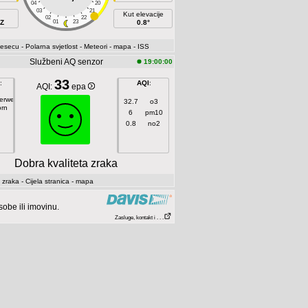
04
20
03
21
Kut elevacije
02
22
SZ
01
23
0.8°
jesecu
- Polarna svjetlost
- Meteori
- mapa
- ISS
Službeni AQ senzor
19:00:00
33
:
AQI
:
AQI:
epa
gerweg
32.7
o3
orn
6
pm10
0.8
no2
Dobra kvaliteta zraka
 zraka
- Cijela stranica
- mapa
be ili imovinu.
Zasluge, kontakt i . . .