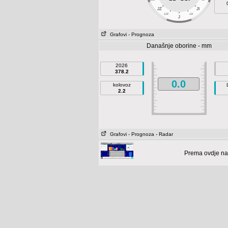
JZ
JI
JJZ
JJI
J
Grafovi
- Prognoza
Današnje oborine - mm
2026
378.2
0.0
kolovoz
2.2
Grafovi
- Prognoza
- Radar
Prema ovdje na