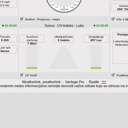
0.0 mph
976
1024
0.0 kts
973
1027
Azimut
|
970
1030
296° Z
964
1036
Grafovi
- Prognoza
- mapa
Info o M
Sunce - UV-Indeks - Luks
21:03:00
21:03:00
Postaja
Trend/s
Sunčevo
Ultraljubičasto
Osvjetljenje
0.000
zračenje
0 Indeks
857 Lux
Luttenber
7 W/m²
Hellendo
Last rain
Danas
UV Vodič
Kvaliteta
Weatherlink_weatherlink - Vantage Pro - Raalte
vedenim meteo informacijama nemojte donositi važne odluke koje se odnose na oso