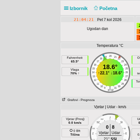
Izbornik
Početna
21:04:21
Pet 7 kol 2026
Ugodan dan
Temperatura °C
20
19
21
Fahrenheit
O
18
22
65.5°
17
23
16
18.6°
24
15
25
Vlaga
↑
22.1°
↓
18.6°
14
26
70% ↑
t
13
27
12
28
To
11
29
10
30
|
9
31
8
32
Grafovi
- Prognoza
Vjetar | Udar - km/s
J
Vjetar (Prosj)
U
SSZ
SSI
0.0 km/s
SZ
SI
0
8
ZSZ
ISI
0 Bft
Vjetar
Udar
Z
E
Tišina
0
21°
SSI
ZJZ
IJI