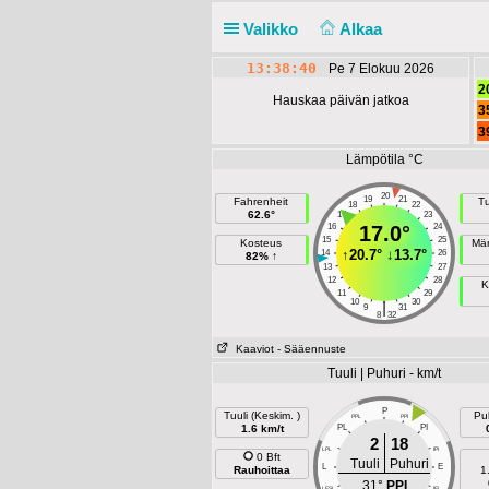
Valikko
Alkaa
13:38:40
Pe 7 Elokuu 2026
2
Hauskaa päivän jatkoa
3
3
Lämpötila °C
20
19
21
Fahrenheit
Tu
18
22
62.6°
17
23
16
17.0°
24
15
25
Kosteus
Mär
↑
20.7°
↓
13.7°
14
26
82% ↑
13
27
12
28
K
11
29
10
30
|
9
31
8
32
Kaaviot
- Sääennuste
Tuuli | Puhuri - km/t
P
Tuuli (Keskim. )
Puh
PPL
PPI
1.6 km/t
PL
PI
2
18
LPL
IPI
0 Bft
Tuuli
Puhuri
L
E
Rauhoittaa
1
31°
PPI
LESL
IEI