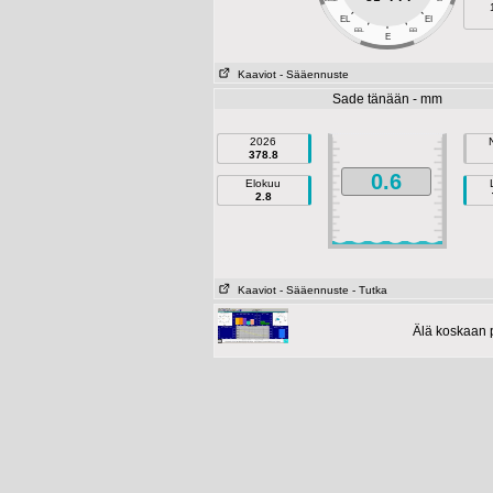
EL
EI
EEL
EEI
E
Kaaviot
- Sääennuste
Sade tänään - mm
2026
378.8
0.6
Elokuu
2.8
Kaaviot
- Sääennuste
- Tutka
Älä koskaan p