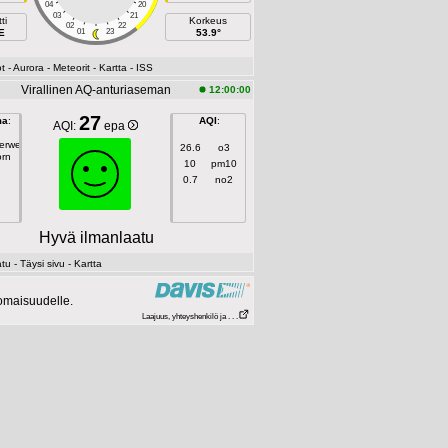
04
20
03
21
ti
Korkeus
02
22
E
01
23
53.9°
t
- Aurora
- Meteorit
- Kartta
- ISS
Virallinen AQ-anturiaseman
12:00:00
27
ma
:
AQI
:
AQI:
epa
gerweg
26.6
o3
orn
10
pm10
0.7
no2
Hyvä ilmanlaatu
atu
- Täysi sivu
- Kartta
 omaisuudelle.
Laajuus, yhteyshenkilö ja . . .