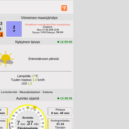
°F
Viimeinen maanjäristys
.3
Alueellinen maanjäristys Pieni maanjäristys
2
FRANCE
9
Aika: 07-08-2026 11:58
Syvyys: 5 KM Etäisyys: 788 KM
.1
Nykyinen taivas
12:55:00
Enimmäkseen pilvistä
Lämpötila
17
°C
Tuulen nopeus
1.6
km/h
UVI
1.3
- Lentokenttä
- Maanjäristykset
- Salama
Aurinko sijainti
13:38:36
11
13
a
Pimeys
10
14
 min
09
15
8 tun. 48 min
08
16
Arvioitu
07
17
ousu
Auringonlasku
7
37
06
18
tun.
min
21:16
05
19
na
Tänään
Päivänvalosta