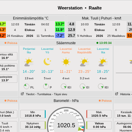
Weerstation • Raalte
Enimmäislämpötila °C
Mak. Tuuli | Puhuri - km/t
0.7°
13.7°
4.8
11
12:03
Tänään
04:02
10:03
Tänään
12:03
5.3°
11.9°
12.9
2
4
Elokuu
1
5
Elokuu
6
9.2°
-7.2°
25.7
53
26 Kesäkuu
2026
11 Tammikuu
5 Huhtikuu
2026
25 Maaliskuu
Sääennuste
Poissa
13:05:34
Perjantai
Lauantai
Lauantai
Lauantai
Lauantai
Ilta
Yö
Aamu
Iltapäivällä
Ilta
ntuu siltä
16.9°
kä polttimo
15.1°
14
20°
10
13°
11
21°
23
25°
18
25°
-
-
-
-
-
astepiste
13
5
4
3.2
4
km/t
km/t
km/t
km/t
km/t
13.9°
PL
P
IEI
EI
IEI
Tiedot
- Tuntitaksa
- Täysi sivu
Historia
Barometri - hPa
Poissa
Poissa
1000
uri (Mak.)
Min
Mak.
Kesäaik
997
1003
994
1006
0.0 km/t
1018.8 hPa
1020.5 hPa
15 tun. 11
991
1009
988
1012
Tuuli
Nykyinen
985
1015
Vakaa
Auringonn
1020.5
.6 km/h =
30.14 inHg
982
1018
0.00 hPa
06:06
0.4 m/s
Huomen
979
1021