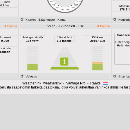
1.0 mph
976
1024
0.9 kts
973
1027
Atsimuut
|
970
1030
178.9° 
964
1036
Kaaviot
- Sääennuste
- Kartta
Kuutiedo
Solar - UV-indeksi - Lux
Poissa
Poissa
Sääase
Nopeus/t
Auringonsäteily
Ultravioletti
Kirkkaus
0.000
165 W/m²
1.3 Indeksi
20197 Lux
Luttenber
Hellendo
Last rain
Tänään
1
UV-opas
Ilman la
Weatherlink_weatherlink - Vantage Pro - Raalte
erusta säätietoihin tärkeitä päätöksiä, jotka voivat aiheuttaa vahinkoa ihmisille tai