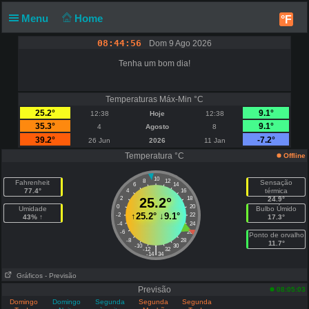
Menu
Home
°F
08:44:56
Dom 9 Ago 2026
Tenha um bom dia!
Temperaturas Máx-Min °C
25.2°
9.1°
12:38
Hoje
12:38
35.3°
9.1°
4
Agosto
8
39.2°
-7.2°
26 Jun
2026
11 Jan
Temperatura °C
Offline
10
8
12
Fahrenheit
Sensação
6
14
77.4°
térmica
4
16
2
25.2°
18
24.9°
0
20
Umidade
Bulbo Úmido
↑
25.2°
↓
9.1°
-2
22
43% ↑
17.3°
-4
24
-6
26
Ponto de orvalho
-8
28
11.7°
-10
30
|
-12
32
-14
34
Gráficos
- Previsão
Previsão
08:05:03
Domingo
Domingo
Segunda
Segunda
Segunda