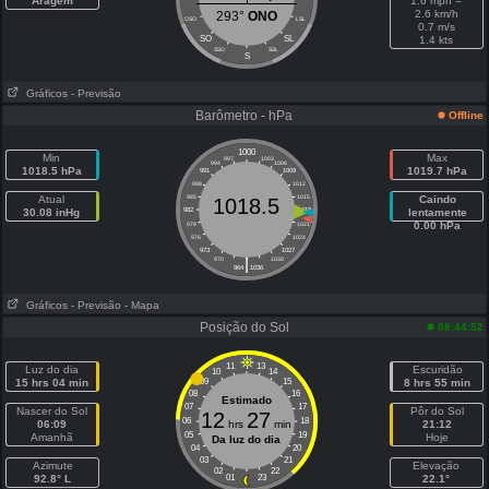
Aragem
1.6 mph =
2.6 km/h
293°
ONO
OSO
LSL
0.7 m/s
SO
SL
1.4 kts
SSO
SSL
S
Gráficos
- Previsão
Barômetro - hPa
Offline
1000
Min
Max
997
1003
994
1006
1018.5 hPa
1019.7 hPa
991
1009
988
1012
Atual
985
1015
Caindo
1018.5
30.08 inHg
982
1018
lentamente
0.00 hPa
979
1021
976
1024
973
1027
|
970
1030
964
1036
Gráficos
- Previsão
- Mapa
Posição do Sol
08:44:52
11
13
Luz do dia
Escuridão
10
14
15 hrs 04 min
09
15
8 hrs 55 min
08
16
Estimado
07
17
Nascer do Sol
Pôr do Sol
12
27
06
18
06:09
hrs
min
21:12
05
19
Amanhã
Hoje
Da luz do dia
04
20
03
21
Azimute
Elevação
02
22
92.8° L
01
23
22.1°