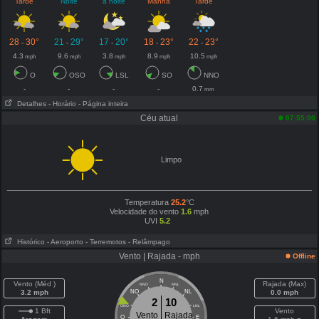
Tarde
Noite
à noite
Manhã
Tarde
28
30°
21
29°
17
20°
18
23°
22
23°
-
-
-
-
-
4.3
9.6
3.8
8.9
10.5
mph
mph
mph
mph
mph
O
OSO
LSL
SO
NNO
-
-
-
-
0.7
mm
Detalhes
- Horário
- Página inteira
Céu atual
07:55:00
Limpo
Temperatura
25.2
°C
Velocidade do vento
1.6
mph
UVI
5.2
Histórico
- Aeroporto
- Terremotos
- Relâmpago
Vento | Rajada - mph
Offline
N
Vento (Méd )
Rajada (Max)
NNO
NNL
3.2 mph
NO
NL
0.0 mph
2
10
ONO
LNL
1 Bft
Vento
Vento
Rajada
O
E