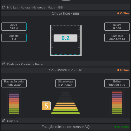
Info Lua
- Aurora
- Meteoros
- Mapa
- ISS
Chuva hoje - mm
Offline
2026
Taxa/h
378.4
0.000
Agosto
Last rain
0.2
2.4
08-08-2026
Gráficos
- Previsão
- Radar
Sol - Índice UV - Lux
Offline
Radiação solar
Ultravioleta
Brilho
835 W/m²
5.2 Índice
102209 Lux
5
Guia UV
Estação oficial com sensor AQ
07:00:00