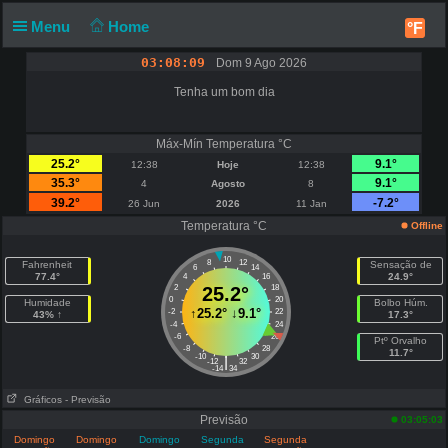
Menu
Home
°F
03:08:09
Dom 9 Ago 2026
Tenha um bom dia
Máx-Mín Temperatura °C
25.2°
9.1°
12:38
Hoje
12:38
35.3°
9.1°
4
Agosto
8
39.2°
-7.2°
26 Jun
2026
11 Jan
Temperatura °C
Offline
10
8
12
Fahrenheit
Sensação de
6
14
77.4°
24.9°
4
16
2
25.2°
18
0
20
Humidade
Bolbo Húm.
↑
25.2°
↓
9.1°
-2
22
43% ↑
17.3°
-4
24
-6
26
Ptº Orvalho
-8
28
11.7°
-10
30
|
-12
32
-14
34
Gráficos
- Previsão
Previsão
03:05:03
Domingo
Domingo
Domingo
Segunda
Segunda