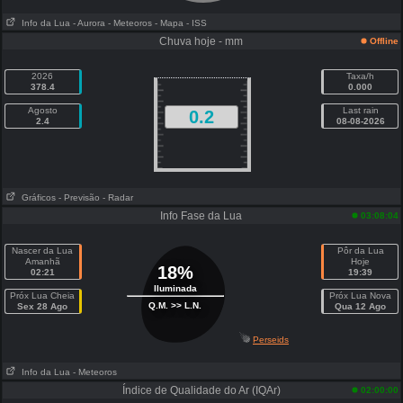
Info da Lua
- Aurora
- Meteoros
- Mapa
- ISS
Chuva hoje - mm
Offline
2026
Taxa/h
378.4
0.000
Agosto
Last rain
0.2
2.4
08-08-2026
Gráficos
- Previsão
- Radar
Info Fase da Lua
03:08:04
Nascer da Lua
Pôr da Lua
Amanhã
Hoje
18%
02:21
19:39
Iluminada
Próx Lua Cheia
Próx Lua Nova
Q.M. >> L.N.
Sex 28 Ago
Qua 12 Ago
Perseids
Info da Lua
- Meteoros
Índice de Qualidade do Ar (IQAr)
02:00:00