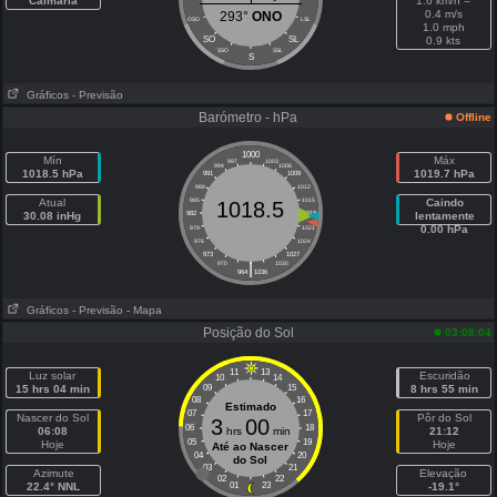
Calmaria
1.6 km/h =
0.4 m/s
293°
ONO
OSO
LSL
1.0 mph
SO
SL
0.9 kts
SSO
SSL
S
Gráficos
- Previsão
Barómetro - hPa
Offline
1000
Mín
Máx
997
1003
994
1006
1018.5 hPa
1019.7 hPa
991
1009
988
1012
Atual
985
1015
Caindo
1018.5
30.08 inHg
982
1018
lentamente
0.00 hPa
979
1021
976
1024
973
1027
|
970
1030
964
1036
Gráficos
- Previsão
- Mapa
Posição do Sol
03:08:04
11
13
Luz solar
Escuridão
10
14
15 hrs 04 min
09
15
8 hrs 55 min
08
16
Estimado
07
17
Nascer do Sol
Pôr do Sol
3
00
06
18
06:08
hrs
min
21:12
05
19
Hoje
Hoje
Até ao Nascer
04
20
do Sol
03
21
Azimute
Elevação
02
22
22.4° NNL
01
23
-19.1°