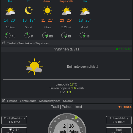
Ilta
Yö
Aamu
Iltapäivällä
Ilta
14
20°
10
13°
11
21°
23
25°
18
25°
-
-
-
-
-
13
5
4
3.2
4
km/t
km/t
km/t
km/t
km/t
PL
P
IEI
EI
IEI
Tiedot
- Tuntitaksa
- Täysi sivu
Nykyinen taivas
14:55:00
Enimmäkseen pilvistä
Lämpötila
17
°C
Tuulen nopeus
1.6
km/h
UVI
1.3
Historia
- Lentokenttä
- Maanjäristykset
- Salama
Tuuli | Puhuri - km/t
Poissa
P
Tuuli (Keskim. )
Puhuri (Mak.)
PPL
PPI
1.6 km/t
PL
PI
0.0 km/t
2
18
LPL
IPI
0 Bft
Tuuli
Tuuli
Puhuri
L
E