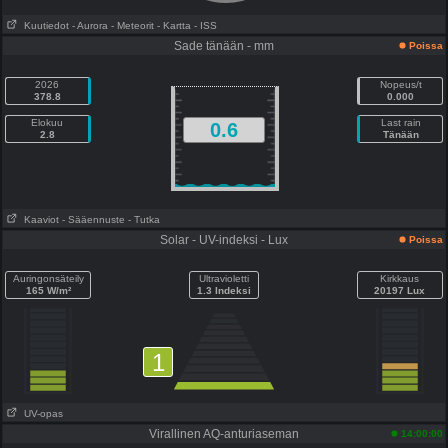
Kuutiedot
- Aurora
- Meteorit
- Kartta
- ISS
Sade tänään - mm
Poissa
2026
Nopeus/t
378.8
0.000
Elokuu
Last rain
0.6
2.8
Tänään
Kaaviot
- Sääennuste
- Tutka
Solar - UV-indeksi - Lux
Poissa
Auringonsäteily
Ultravioletti
Kirkkaus
165 W/m²
1.3 Indeksi
20197 Lux
1
UV-opas
Virallinen AQ-anturiaseman
14:00:00