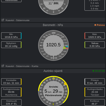
Rauhoittaa
1.6 km/h =
0.4 m/s
31°
PPI
LESL
IEI
1.0 mph
EL
EI
0.9 kts
EEL
EEI
E
Kaaviot
- Sääennuste
Barometri - hPa
Poissa
1000
Min
Mak.
997
1003
994
1006
1018.8 hPa
1020.5 hPa
991
1009
988
1012
Nykyinen
985
1015
Vakaa
1020.5
30.14 inHg
982
1018
0.00 hPa
979
1021
976
1024
973
1027
|
970
1030
964
1036
Kaaviot
- Sääennuste
- Kartta
Aurinko sijainti
15:47:25
11
13
Kesäaika
Pimeys
10
14
15 tun. 11 min
09
15
8 tun. 48 min
08
16
Arvioitu
07
17
Auringonnousu
Auringonlasku
5
29
06
18
06:06
tun.
min
21:16
05
19
Huomenna
Tänään
Päivänvalosta
04
20
03
21
Atsimuutti
Korkeus
02
22
226.4° EL
01
23
46.2°