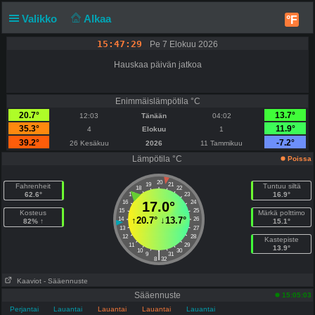
Valikko
Alkaa
°F
15:47:29
Pe 7 Elokuu 2026
Hauskaa päivän jatkoa
Enimmäislämpötila °C
20.7°
13.7°
12:03
Tänään
04:02
35.3°
11.9°
4
Elokuu
1
39.2°
-7.2°
26 Kesäkuu
2026
11 Tammikuu
Lämpötila °C
Poissa
20
19
21
Fahrenheit
Tuntuu siltä
18
22
62.6°
16.9°
17
23
16
17.0°
24
15
25
Kosteus
Märkä polttimo
↑
20.7°
↓
13.7°
14
26
82% ↑
15.1°
13
27
12
28
Kastepiste
11
29
13.9°
10
30
|
9
31
8
32
Kaaviot
- Sääennuste
Sääennuste
15:05:03
Perjantai
Lauantai
Lauantai
Lauantai
Lauantai