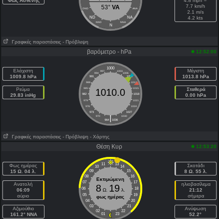
Φως Ασθενής
4.8 mph =
7.7 km/h
53°
VA
DND
ANA
2.1 m/s
ND
NA
4.2 kts
NND
NNA
N
Γραφικές παραστάσεις
- Πρόβλεψη
βαρόμετρο - hPa
12:52:00
1000
Ελάχιστη
Μέγιστη
997
1003
994
1006
1009.8 hPa
1013.8 hPa
991
1009
988
1012
Ρεύμα
985
1015
Σταθερά
1010.0
29.83 inHg
982
1018
0.00 hPa
979
1021
976
1024
973
1027
|
970
1030
964
1036
Γραφικές παραστάσεις
- Πρόβλεψη
- Χάρτης
Θέση Κυρ
12:53:20
11
13
Φως ημέρας
Σκοτάδι
10
14
15 Ω. 04 λ.
09
15
8 Ω. 55 λ.
08
16
Εκτιμώμενη
07
17
Ανατολή
ηλιοβασίλεμα
8
19
06
18
06:09
Ω.
λ.
21:12
05
19
αύριο
σήμερα
φως ημέρας
04
20
03
21
Aζιμούθιο
Ανύψωση
02
22
161.2° NNA
01
23
52.2°