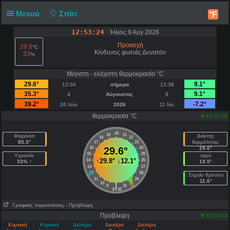
Μενού
Σπίτι
°F
12:53:24
Ήλιος 9 Αυγ 2026
Προσοχή
29.6
°C
Κίνδυνος φωτιάς Δυνατόν
33
%
Μέγιστη - ελάχιστη θερμοκρασία °C
29.6°
9.1°
12:04
σήμερα
12:38
35.3°
9.1°
4
Αύγουστος
8
39.2°
-7.2°
26 Ιούν
2026
11 Ιάν
θερμοκρασία °C
12:52:00
20
19
21
Φαρενάιτ
Δείκτης
18
22
85.3°
θερμότητας
17
23
16
29.6°
24
29.6°
15
25
Υγρασία
υγρό
↑
29.8°
↓
12.1°
14
26
33% ↑
19.5°
13
27
12
28
Σημείο δρόσου
11
29
11.6°
10
30
|
9
31
8
32
Γραφικές παραστάσεις
- Πρόβλεψη
Πρόβλεψη
12:05:03
Κυριακή
Κυριακή
Δευτέρα
Δευτέρα
Δευτέρα