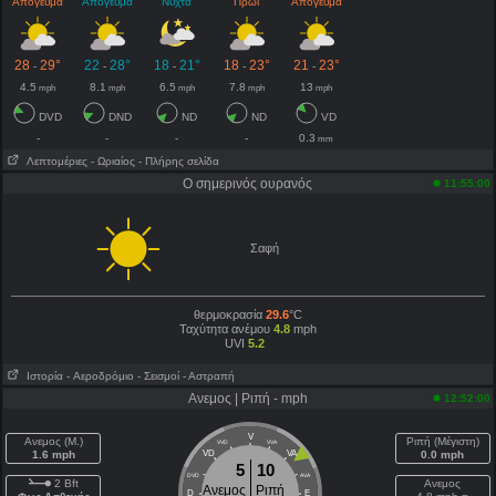
Απόγευμα
Απόγευμα
Νύχτα
Πρωί
Απόγευμα
28
29°
22
28°
18
21°
18
23°
21
23°
-
-
-
-
-
4.5
8.1
6.5
7.8
13
mph
mph
mph
mph
mph
DVD
DND
ND
ND
VD
-
-
-
-
0.3
mm
Λεπτομέριες
- Ωριαίος
- Πλήρης σελίδα
Ο σημερινός ουρανός
11:55:00
Σαφή
θερμοκρασία
29.6
°C
Ταχύτητα ανέμου
4.8
mph
UVI
5.2
Ιστορία
- Aεροδρόμιο
- Σεισμοί
- Αστραπή
Ανεμος | Ριπή - mph
12:52:00
V
Ανεμος (Μ.)
Ριπή (Μέγιστη)
VVD
VVA
1.6 mph
VD
VA
0.0 mph
5
10
DVD
AVA
2 Bft
Ανεμος
Ανεμος
Ριπή
D
E