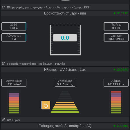
Πληροφορίες για το φεγγάρι
- Αυrora
- Μετεωροί
- Χάρτης
- ISS
Βροχόπτωση σήμερα - mm
12:52:00
2026
Τιμή/ ω
378.4
0.000
Αύγουστος
Last rain
0.0
2.4
08-08-2026
Γραφικές παραστάσεις
- Πρόβλεψη
- Ραντάρ
Ηλιακός - UV-δείκτης - Lux
12:52:00
Ακτινοβολία
Υπεριώδης
Λάμψη
831 W/m²
5.2 Δείκτης
101719 Lux
5
UV Γύρισε
Επίσημος σταθμός αισθητήρα AQ
11:00:00