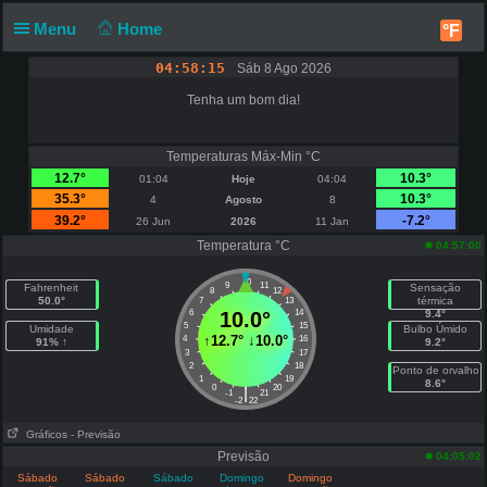
Menu
Home
°F
04:58:15
Sáb 8 Ago 2026
Tenha um bom dia!
Temperaturas Máx-Min °C
12.7°
10.3°
01:04
Hoje
04:04
35.3°
10.3°
4
Agosto
8
39.2°
-7.2°
26 Jun
2026
11 Jan
Temperatura °C
04:57:00
10
9
11
Fahrenheit
Sensação
8
12
50.0°
térmica
7
13
6
10.0°
14
9.4°
5
15
Umidade
Bulbo Úmido
↑
12.7°
↓
10.0°
4
16
91% ↑
9.2°
3
17
2
18
Ponto de orvalho
1
19
8.6°
0
20
|
-1
21
-2
22
Gráficos
- Previsão
Previsão
04:05:02
Sábado
Sábado
Sábado
Domingo
Domingo