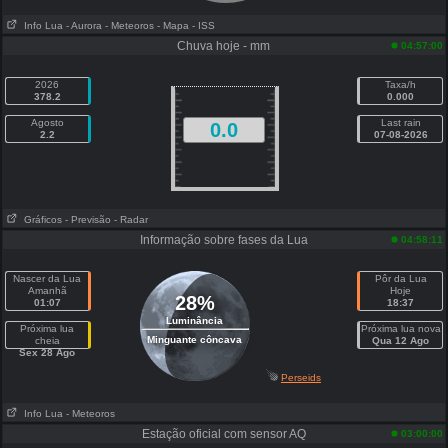
Info Lua
- Aurora
- Meteoros
- Mapa
- ISS
Chuva hoje - mm
04:57:00
2026
Taxa/h
378.2
0.000
Agosto
Last rain
0.0
2.2
07-08-2026
Gráficos
- Previsão
- Radar
Informação sobre fases da Lua
04:58:11
Nascer da Lua
Pôr da Lua
Amanhã
Hoje
28%
01:07
18:37
Luminância
Próxima lua
Próxima lua nova
Minguante côncava
cheia
Qua 12 Ago
Sex 28 Ago
Perseids
Info Lua
- Meteoros
Estação oficial com sensor AQ
03:00:00