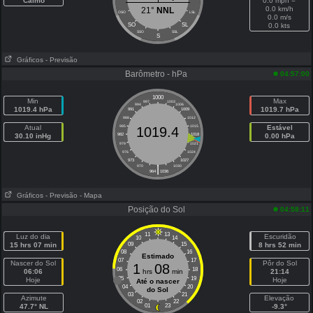
Calmo
0.0 mph =
0.0 km/h
21°
NNL
OSO
LSL
0.0 m/s
SO
SL
0.0 kts
SSO
SSL
S
Gráficos
- Previsão
Barômetro - hPa
04:57:00
1000
Min
Max
997
1003
994
1006
1019.4 hPa
1019.7 hPa
991
1009
988
1012
Atual
985
1015
Estável
1019.4
30.10 inHg
982
1018
0.00 hPa
979
1021
976
1024
973
1027
|
970
1030
964
1036
Gráficos
- Previsão
- Mapa
Posição do Sol
04:58:11
11
13
Luz do dia
Escuridão
10
14
15 hrs 07 min
09
15
8 hrs 52 min
08
16
Estimado
07
17
Nascer do Sol
Pôr do Sol
1
08
06
18
06:06
hrs
min
21:14
05
19
Hoje
Hoje
Até o nascer
04
20
do Sol
03
21
Azimute
Elevação
02
22
47.7° NL
01
23
-9.3°