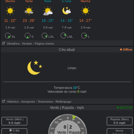
Manhã
Tarde
Noite
à noite
Manhã
11
22°
23
26°
18
25°
14
18°
14
27°
-
-
-
-
-
1.6
1.6
3.6
7.8
2.9
mph
mph
mph
mph
mph
SL
S
LSL
LNL
L
Detalhes
- Horário
- Página inteira
Céu atual
Offline
Limpo
Temperatura
10
°C
Velocidade do vento
0
mph
Histórico
- Aeroporto
- Terremotos
- Relâmpago
Vento | Rajada - mph
04:57:00
N
Vento (Méd )
Rajada (Max)
NNO
NNL
0.0 mph
NO
NL
0.0 mph
0
2
ONO
LNL
0 Bft
Vento
Vento
Rajada
O
E