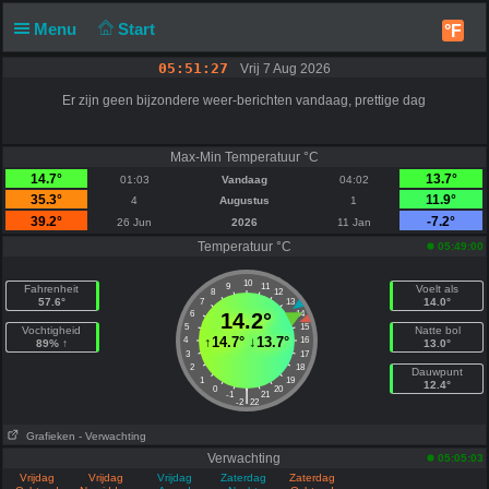
Menu
Start
°F
05:51:28
Vrij 7 Aug 2026
Er zijn geen bijzondere weer-berichten vandaag, prettige dag
Max-Min Temperatuur °C
14.7°
13.7°
01:03
Vandaag
04:02
35.3°
11.9°
4
Augustus
1
39.2°
-7.2°
26 Jun
2026
11 Jan
Temperatuur °C
05:49:00
10
9
11
Fahrenheit
Voelt als
8
12
57.6°
14.0°
7
13
6
14.2°
14
5
15
Vochtigheid
Natte bol
↑
14.7°
↓
13.7°
4
16
89% ↑
13.0°
3
17
2
18
Dauwpunt
1
19
12.4°
0
20
|
-1
21
-2
22
Grafieken
- Verwachting
Verwachting
05:05:03
Vrijdag
Vrijdag
Vrijdag
Zaterdag
Zaterdag