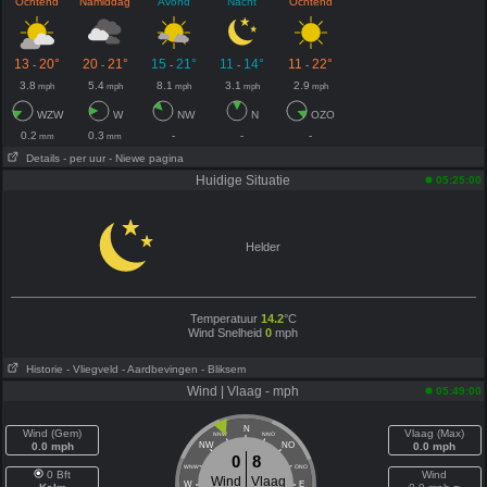
Ochtend
Namiddag
Avond
Nacht
Ochtend
13
20°
20
21°
15
21°
11
14°
11
22°
-
-
-
-
-
3.8
5.4
8.1
3.1
2.9
mph
mph
mph
mph
mph
WZW
W
NW
N
OZO
0.2
0.3
-
-
-
mm
mm
Details
- per uur
- Niewe pagina
Huidige Situatie
05:25:00
Helder
Temperatuur
14.2
°C
Wind Snelheid
0
mph
Historie
- Vliegveld
- Aardbevingen
- Bliksem
Wind | Vlaag - mph
05:49:00
N
Wind (Gem)
Vlaag (Max)
NNW
NNO
0.0 mph
NW
NO
0.0 mph
0
8
WNW
ONO
0 Bft
Wind
Wind
Vlaag
W
E