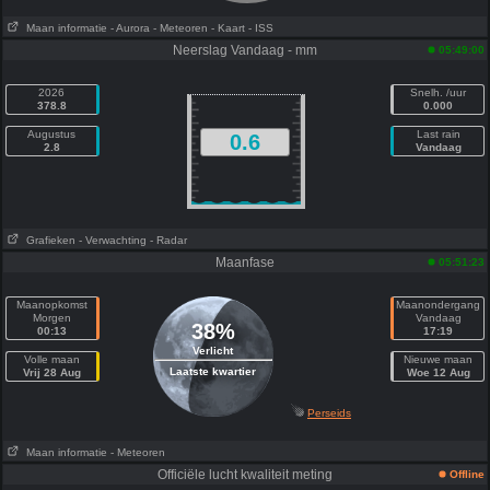
Maan informatie
- Aurora
- Meteoren
- Kaart
- ISS
Neerslag Vandaag - mm
05:49:00
2026
Snelh. /uur
378.8
0.000
Augustus
Last rain
0.6
2.8
Vandaag
Grafieken
- Verwachting
- Radar
Maanfase
05:51:23
Maanopkomst
Maanondergang
Morgen
Vandaag
38%
00:13
17:19
Verlicht
Volle maan
Nieuwe maan
Laatste kwartier
Vrij 28 Aug
Woe 12 Aug
Perseids
Maan informatie
- Meteoren
Officiële lucht kwaliteit meting
Offline