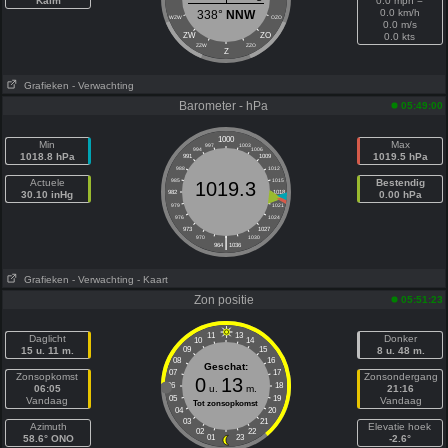
Kalm
0.0 mph =
0.0 km/h
338°
NNW
WZW
OZO
0.0 m/s
ZW
ZO
0.0 kts
ZZW
ZZO
Z
Grafieken
- Verwachting
Barometer - hPa
05:49:00
1000
Min
Max
997
1003
994
1006
1018.8 hPa
1019.5 hPa
991
1009
988
1012
Actuele
985
1015
Bestendig
1019.3
30.10 inHg
982
1018
0.00 hPa
979
1021
976
1024
973
1027
|
970
1030
964
1036
Grafieken
- Verwachting
- Kaart
Zon positie
05:51:23
11
13
Daglicht
Donker
10
14
15 u. 11 m.
09
15
8 u. 48 m.
08
16
Geschat:
07
17
Zonsopkomst
Zonsondergang
0
13
06
18
06:05
u.
m.
21:16
05
19
Vandaag
Vandaag
Tot zonsopkomst
04
20
03
21
Azimuth
Elevatie hoek
02
22
58.6° ONO
01
23
-2.6°