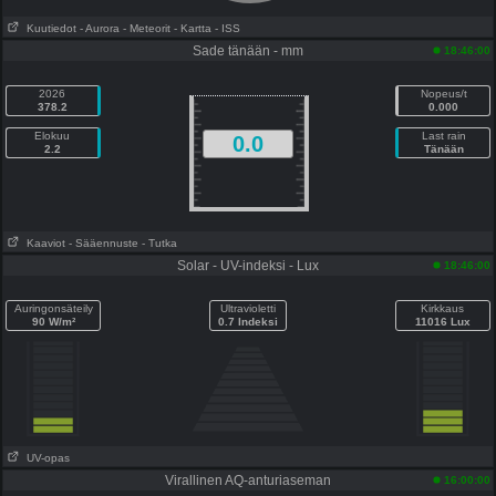
Kuutiedot
- Aurora
- Meteorit
- Kartta
- ISS
Sade tänään - mm
18:46:00
2026
Nopeus/t
378.2
0.000
Elokuu
Last rain
0.0
2.2
Tänään
Kaaviot
- Sääennuste
- Tutka
Solar - UV-indeksi - Lux
18:46:00
Auringonsäteily
Ultravioletti
Kirkkaus
90 W/m²
0.7 Indeksi
11016 Lux
UV-opas
Virallinen AQ-anturiaseman
16:00:00