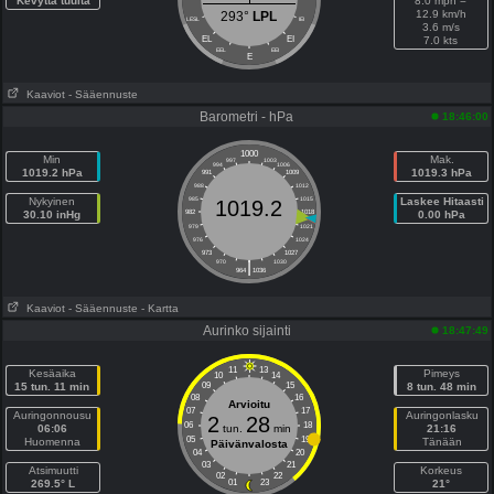
Kevyttä tuulta
8.0 mph =
12.9 km/h
293°
LPL
LESL
IEI
3.6 m/s
EL
EI
7.0 kts
EEL
EEI
E
Kaaviot
- Sääennuste
Barometri - hPa
18:46:00
1000
Min
Mak.
997
1003
994
1006
1019.2 hPa
1019.3 hPa
991
1009
988
1012
Nykyinen
985
1015
Laskee Hitaasti
1019.2
30.10 inHg
982
1018
0.00 hPa
979
1021
976
1024
973
1027
|
970
1030
964
1036
Kaaviot
- Sääennuste
- Kartta
Aurinko sijainti
18:47:49
11
13
Kesäaika
Pimeys
10
14
15 tun. 11 min
09
15
8 tun. 48 min
08
16
Arvioitu
07
17
Auringonnousu
Auringonlasku
2
28
06
18
06:06
tun.
min
21:16
05
19
Huomenna
Tänään
Päivänvalosta
04
20
03
21
Atsimuutti
Korkeus
02
22
269.5° L
01
23
21°