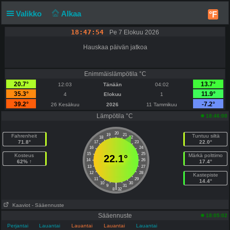
Valikko
Alkaa
°F
18:47:54
Pe 7 Elokuu 2026
Hauskaa päivän jatkoa
Enimmäislämpötila °C
20.7°
13.7°
12:03
Tänään
04:02
35.3°
11.9°
4
Elokuu
1
39.2°
-7.2°
26 Kesäkuu
2026
11 Tammikuu
Lämpötila °C
18:46:00
20
19
21
Fahrenheit
Tuntuu siltä
18
22
71.8°
22.0°
17
23
16
24
15
25
Kosteus
Märkä polttimo
22.1°
14
26
62% ↑
17.4°
13
27
12
28
Kastepiste
11
29
14.4°
10
30
|
9
31
8
32
Kaaviot
- Sääennuste
Sääennuste
18:05:02
Perjantai
Lauantai
Lauantai
Lauantai
Lauantai