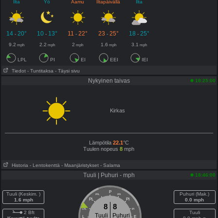
Ilta
Yö
Aamu
Iltapäivällä
Ilta
14
20°
10
13°
11
22°
23
25°
18
25°
-
-
-
-
-
9.2
2.2
2
1.6
3.1
mph
mph
mph
mph
mph
LPL
PI
EI
EEI
IEI
Tiedot
- Tuntitaksa
- Täysi sivu
Nykyinen taivas
18:25:00
Kirkas
Lämpötila
22.1
°C
Tuulen nopeus
8
mph
Historia
- Lentokenttä
- Maanjäristykset
- Salama
Tuuli | Puhuri - mph
18:46:00
P
Tuuli (Keskim. )
Puhuri (Mak.)
PPL
PPI
1.6 mph
PL
PI
0.0 mph
8
8
LPL
IPI
2 Bft
Tuuli
Tuuli
Puhuri
L
E