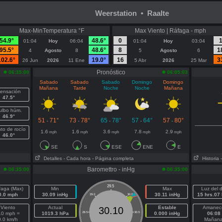
Weerstation • Raalte
Max-MinTemperatura °F
Max Viento | Ráfaga - mph
54.9°
48.6°
0
01:04
Hoy
06:04
01:04
Hoy
03:04
95.5°
48.6°
8
1
4
Agosto
8
5
Agosto
6
102.6°
19.0°
16
3
26 Jun
2026
11 Ene
5 Abr
2026
25 Mar
Pronóstico
06:35:00
06:05:03
Sabado
Sabado
Sabado
Domingo
Domingo
Mañana
Tarde
Noche
Noche
Mañana
ensación
47.5°
ulbo húm.
46.9°
51
71°
73
78°
65
78°
57
64°
57
80°
-
-
-
-
-
to de rocío
1.6
1.6
3.6
7.8
2.9
mph
mph
mph
mph
mph
46.0°
SE
S
ESE
ENE
E
Detalles
- Cada hora
- Página completa
Historia
Baromettro - inHg
06:35:00
06:35:00
29.5
faga (Max)
Min
Max
Luz del d
0.0 mph
30.09 inHg
30.11 inHg
15 hrs.07
29.0
30.0
Viento
Actual
Estable
Amanec
30.10
.0 mph =
1019.3 hPa
28.5
30.5
0.000 inHg
06:08
0.0 km/h
Mañan