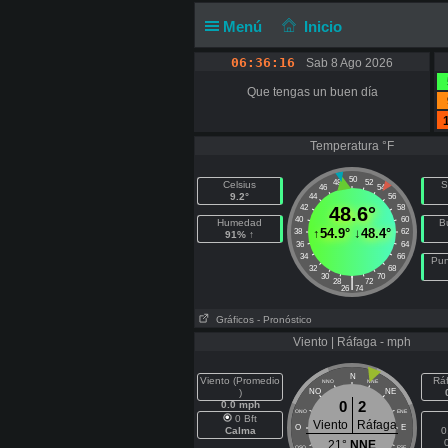
Menú
Inicio
06:36:16
Sab 8 Ago 2026
Que tengas un buen día
Temperatura °F
50
48
52
Celsius
S
46
54
9.2°
44
56
42
48.6°
58
40
60
Humedad
B
↑
54.9°
↓
48.4°
38
62
91% ↑
36
64
34
66
Pun
32
68
30
70
|
28
72
26
74
Gráficos
- Pronóstico
Viento | Ráfaga - mph
N
Viento (Promedio
Rá
NNO
NNE
)
NO
NE
0
2
0.0 mph
ONO
ENE
0 Bft
Viento
Ráfaga
O
E
Calma
0
21°
NNE
OSO
ESE