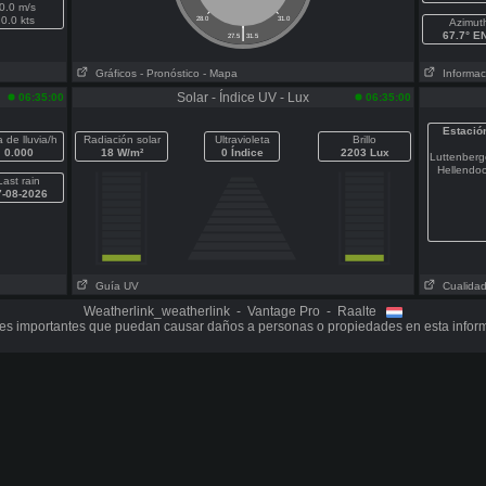
0.0 m/s
0.0 kts
28.0
31.0
Azimut
|
67.7° E
27.5
31.5
Gráficos
- Pronóstico
- Mapa
Informaci
Solar - Índice UV - Lux
06:35:00
06:35:00
Estació
 de lluvia/h
Radiación solar
Ultravioleta
Brillo
0.000
18 W/m²
0 Índice
2203 Lux
Luttenber
Hellendo
Last rain
7-08-2026
Guía UV
Cualidad 
Weatherlink_weatherlink - Vantage Pro - Raalte
s importantes que puedan causar daños a personas o propiedades en esta infor