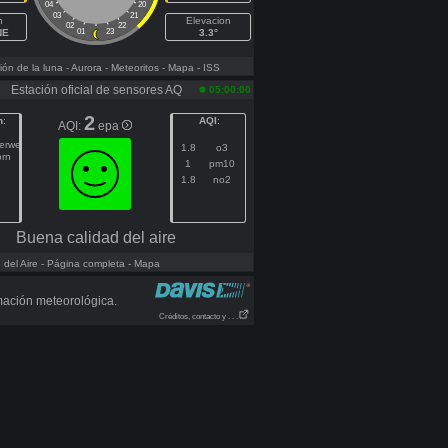
04
20
03
21
h
Elevacion
02
22
NE
01
23
3.3°
ón de la luna
- Aurora
- Meteoritos
- Mapa
- ISS
Estación oficial de sensores AQ
05:00:00
2
n
:
AQI
:
AQI:
epa
gerweg
1.8
o3
orn
1
pm10
1.8
no2
Buena calidad del aire
del Aire
- Página completa
- Mapa
mación meteorológica.
Créditos, contacto y . . .