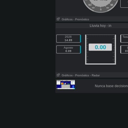
SO
SE
SSO
SSE
S
Gráficos
- Pronóstico
Lluvia hoy - in
2026
Tasa
14.89
0.00
Agosto
0.09
0
Gráficos
- Pronóstico
- Radar
Nunca base decisione