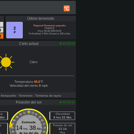
°C
Último terremoto
1
Regional Terremoto pequeño
2
FRANCE
8
Hora: 08-08-2026 04:32
Profundidad: 5 KMs Distancia: 546 millas
3
Cielo actual
05:55:00
Claro
Temperatura
48.6
°F
Velocidad del viento
0
mph
- Aeropuerto
- Terremoto
- Tormenta de rayos
Posición del sol
06:36:11
11
13
ia
Oscuridad
10
14
 Min
09
15
8 hrs.52 Min
08
16
Estimada
07
17
e
Puesta de sol
14
38
06
18
hrs.
Min
21:14
05
19
a
Hoy
de luz del día