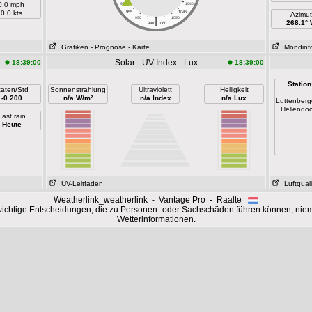
0.0 mph
960
1040
0.0 kts
955
1045
Azimut
|
950
1050
268.1°
940
1060
Grafiken
- Prognose
- Karte
Mondinf
Solar - UV-Index - Lux
18:39:00
18:39:00
Station
aten/Std
Sonnenstrahlung
Ultraviolett
Helligkeit
-0.200
n/a W/m²
n/a Index
n/a Lux
Luttenber
Hellendo
Last rain
Heute
UV-Leitfaden
Luftquali
Weatherlink_weatherlink - Vantage Pro - Raalte
wichtige Entscheidungen, die zu Personen- oder Sachschäden führen können, niem
Wetterinformationen.