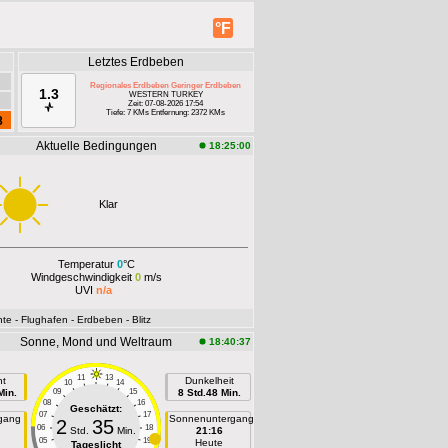
°F
Letztes Erdbeben
Regionales Erdbeben Geringer Erdbeben
1.3
WESTERN TURKEY
Zeit: 07-08-2026 17:54
Tiefe: 7 KMs Entfernung: 2372 KMs
8
Aktuelle Bedingungen
18:25:00
Klar
Temperatur
0
°C
Windgeschwindigkeit
0
m/s
UVI
n/a
hte
- Flughafen
- Erdbeben
- Blitz
Sonne, Mond und Weltraum
18:40:37
11
13
ht
Dunkelheit
10
14
Min.
09
15
8 Std.48 Min.
08
16
Geschätzt:
07
17
gang
Sonnenuntergang
2
35
06
18
Std.
Min.
21:16
05
19
n
Heute
Tageslicht