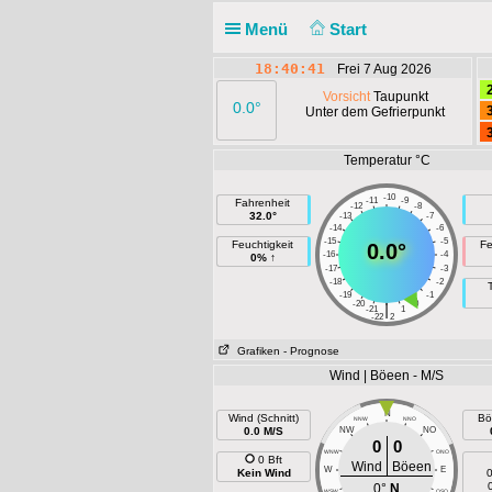
Menü
Start
18:40:41
Frei 7 Aug 2026
Vorsicht
Taupunkt
0.0°
Unter dem Gefrierpunkt
Temperatur °C
-10
-11
-9
Fahrenheit
-12
-8
32.0°
-13
-7
-14
-6
-15
-5
Feuchtigkeit
Fe
0.0°
-16
-4
0% ↑
-17
-3
-18
-2
-19
-1
-20
0
|
-21
1
-22
2
Grafiken
- Prognose
Wind | Böeen - M/S
N
Wind (Schnitt)
Bö
NNW
NNO
0.0 M/S
NW
NO
0
0
WNW
ONO
0 Bft
Wind
Böeen
W
E
Kein Wind
0
0°
N
WSW
OSO