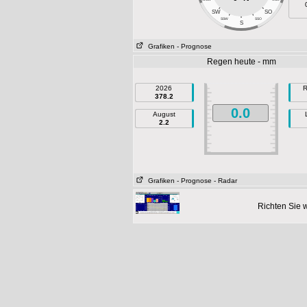
SW
SO
SSW
SSO
S
Grafiken
- Prognose
Regen heute - mm
2026
R
378.2
0.0
August
2.2
Grafiken
- Prognose
- Radar
Richten Sie 