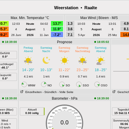
Weerstation • Raalte
Max. Min. Temperatur °C
Max Wind | Böeen - M/S
20.7°
13.7°
1.3
4.9
12:03
Heute
04:02
10:03
Heute
13:01
35.3°
11.9°
3.6
8.1
4
August
1
5
August
6
39.2°
-7.2°
7.1
14.
26 Juni
2026
11 Jan
5 Apr
2026
25 Mrz
Prognose
18:39:00
18:05:02
Freitag
Samstag
Samstag
Samstag
Samstag
Abend
Nacht
Morgen
Nachmittag
Abend
Gefühlt
0.0°
uchtkugel
-46.1°
14
20°
10
13°
11
22°
23
25°
18
25°
-
-
-
-
-
Taupunkt
4.1
1
0.9
0.7
1.4
M/S
M/S
M/S
M/S
M/S
0.0°
WNW
NO
SO
SSO
OSO
Einzelheiten
- Stündlich
- Volle Seite
Geschic
Barometer - hPa
18:39:00
18:39:00
1000
een (Max)
Aktuell
Tageslic
995
1005
990
1010
0.0 M/S
0.00 inHg
15 Std.11 
985
1015
980
1020
Wind
975
1025
Sonnenauf
0.0
.0 m/s =
970
1030
06:06
0.0 km/h
Morge
965
1035