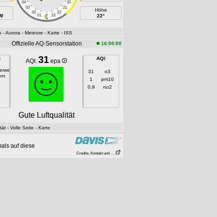
04
20
03
21
Höhe
02
22
 W
01
23
22°
o
- Aurora
- Meteore
- Karte
- ISS
Offizielle AQ-Sensorstation
16:00:00
31
:
AQI
:
AQI:
epa
gerweg
31
o3
orn
1
pm10
0.9
no2
Gute Luftqualität
tät
- Volle Seite
- Karte
als auf diese
Credits, Kontakt und . . .