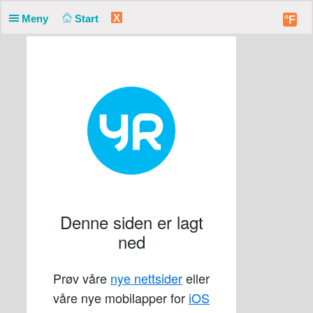
X
Meny
Start
°F