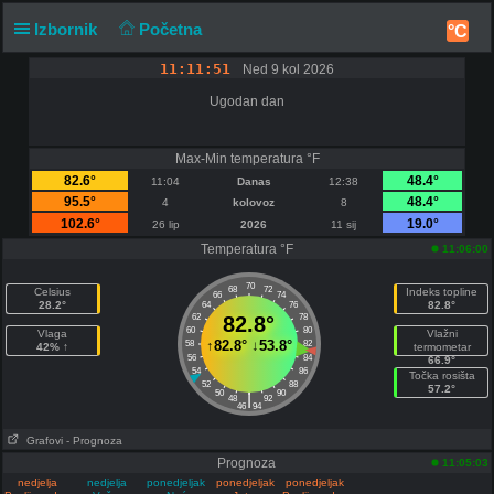
Izbornik
Početna
°C
11:11:51
Ned 9 kol 2026
Ugodan dan
Max-Min temperatura °F
82.6°
48.4°
11:04
Danas
12:38
95.5°
48.4°
4
kolovoz
8
102.6°
19.0°
26 lip
2026
11 sij
Temperatura °F
11:06:00
70
68
72
Celsius
Indeks topline
66
74
28.2°
82.8°
64
76
62
82.8°
78
60
80
Vlaga
Vlažni
↑
82.8°
↓
53.8°
58
82
42% ↑
termometar
56
84
66.9°
54
86
Točka rosišta
52
88
57.2°
50
90
|
48
92
46
94
Grafovi
- Prognoza
Prognoza
11:05:03
nedjelja
nedjelja
ponedjeljak
ponedjeljak
ponedjeljak