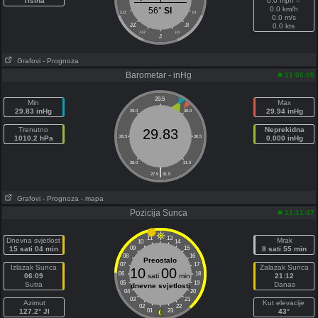
Tišina
0.0 mph =
0.0 km/h
56°
SI
ZJZ
IJI
0.0 m/s
JZ
JI
0.0 kts
JJZ
JJI
J
Grafovi
- Prognoza
Barometar - inHg
11:06:00
29.5
Min
Max
29.83 inHg
29.94 inHg
29.0
30.0
Trenutno
Neprekidna
29.83
1010.2 hPa
28.5
30.5
0.000 inHg
28.0
31.0
|
27.5
31.5
Grafovi
- Prognoza
- mapa
Pozicija Sunca
11:11:47
11
13
Dnevna svjetlost
Mrak
10
14
15 sati 04 min
09
15
8 sati 55 min
08
16
Preostalo
07
17
Izlazak Sunca
Zalazak Sunca
10
00
06
18
06:09
sati
min
21:12
05
19
Sutra
Danas
dnevne svjetlosti
04
20
03
21
Azimut
Kut elevacije
02
22
127.2° JI
01
23
43°