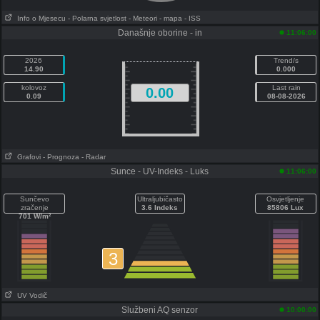
Info o Mjesecu
- Polarna svjetlost
- Meteori
- mapa
- ISS
Današnje oborine - in
11:06:00
2026
Trend/s
14.90
0.000
kolovoz
Last rain
0.00
0.09
08-08-2026
Grafovi
- Prognoza
- Radar
Sunce - UV-Indeks - Luks
11:06:00
Sunčevo
Ultraljubičasto
Osvjetljenje
zračenje
3.6 Indeks
85806 Lux
701 W/m²
3
UV Vodič
Službeni AQ senzor
10:00:00