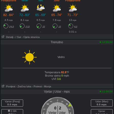
Poslijepodne
Večer
Noć
Jutro
Poslijepodne
82
84°
72
83°
65
69°
65
74°
71
73°
-
-
-
-
-
4.5
8.1
6.5
7.8
13
mps
mps
mps
mps
mps
ZSZ
ZJZ
JZ
JZ
SZ
-
-
-
-
0.01
in
Detalji
- / Sat
- Cijela stranica
Trenutno
10:55:00
Vedro
Temperatura
82.8
°F
Brzina vjetra
0
mph
UVI
3.6
Povijest
- Zračna luka
- Potresi
- Munja
Vjetar | Udar - mps
11:06:00
J
Vjetar (Prosj)
Udar (Max)
SSZ
SSI
0.0 mps
SZ
SI
0.0 mps
0
2
ZSZ
ISI
0 Bft
Vjetar
Vjetar
Udar
Z
E