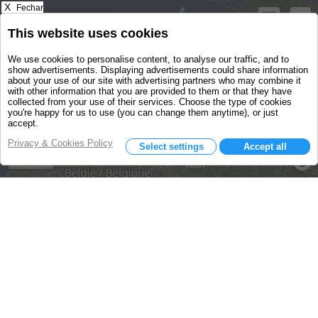
X
Fechar