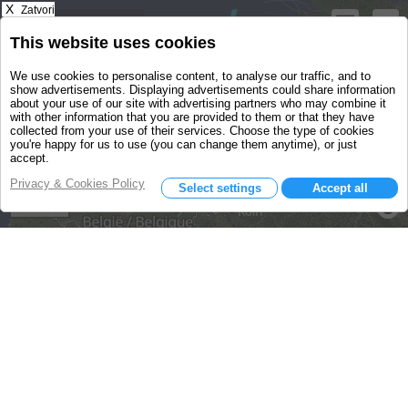
X
Zatvori