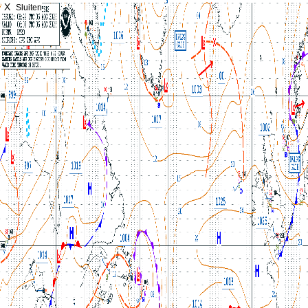
X
Sluiten