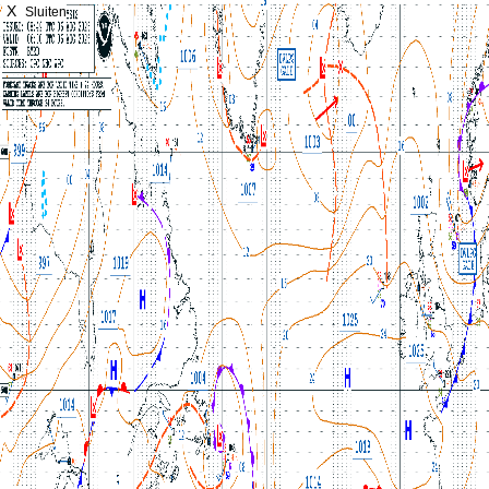
X
Sluiten