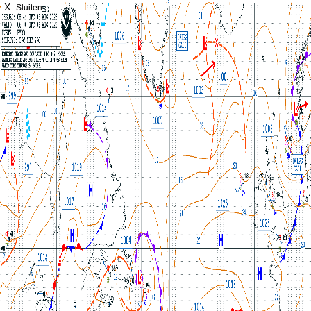
X
Sluiten